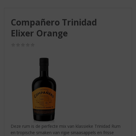
S
p
r
Compañero Trinidad
i
n
Elixer Orange
g
n
(0,0
a
/
a
5)
r
d
e
n
a
v
i
g
a
t
i
Deze rum is de perfecte mix van klassieke Trinidad Rum
e
en tropische smaken van rijpe sinaasappels en frisse