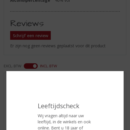
Alcoholpercentage
40% vol
Reviews
Schrijf een review
Er zijn nog geen reviews geplaatst voor dit product
EXCL. BTW
INCL. BTW
AANBIEDINGEN
WIJN VAN DE MAAND
WHISKY VAN DE MAAND
Leeftijdscheck
RUM VAN DE MAAND
Wij vragen altijd naar uw
BIER VAN DE MAAND
leeftijd, in de winkels en ook
SPIRIT VAN DE MAAND
online. Bent u 18 jaar of