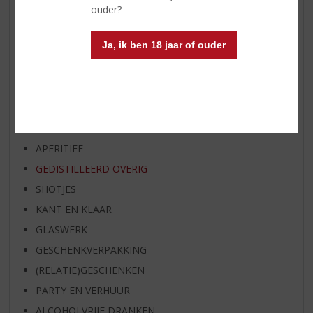
EXCLUSIEF TOPSLIJTER
ouder?
OP=OP
Ja, ik ben 18 jaar of ouder
BIER SPECIALS
HUISSPECIALITEITEN
WIJN
WHISKY
BIER
APERITIEF
GEDISTILLEERD OVERIG
SHOTJES
KANT EN KLAAR
GLASWERK
GESCHENKVERPAKKING
(RELATIE)GESCHENKEN
PARTY EN VERHUUR
ALCOHOLVRIJE DRANKEN