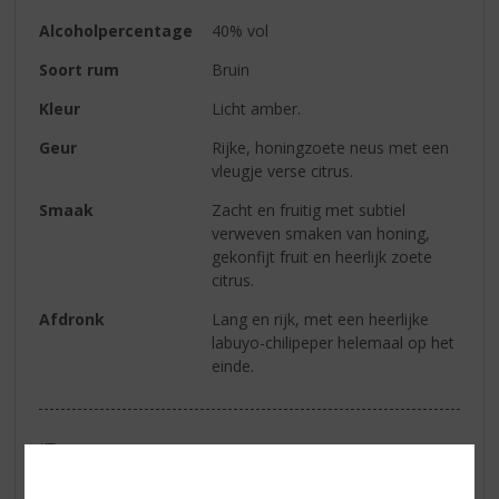
Alcoholpercentage
40% vol
Soort rum
Bruin
Kleur
Licht amber.
Geur
Rijke, honingzoete neus met een
vleugje verse citrus.
Smaak
Zacht en fruitig met subtiel
verweven smaken van honing,
gekonfijt fruit en heerlijk zoete
citrus.
Afdronk
Lang en rijk, met een heerlijke
labuyo-chilipeper helemaal op het
einde.
Reviews