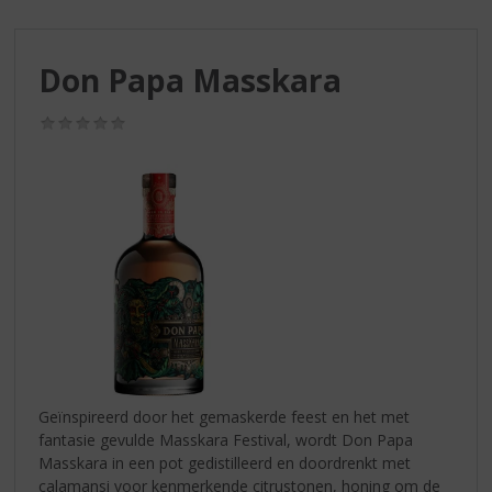
S
p
r
Don Papa Masskara
i
n
g
(0,0
/
n
5)
a
a
r
d
e
n
a
v
i
g
a
Geïnspireerd door het gemaskerde feest en het met
t
fantasie gevulde Masskara Festival, wordt Don Papa
i
Masskara in een pot gedistilleerd en doordrenkt met
e
calamansi voor kenmerkende citrustonen, honing om de