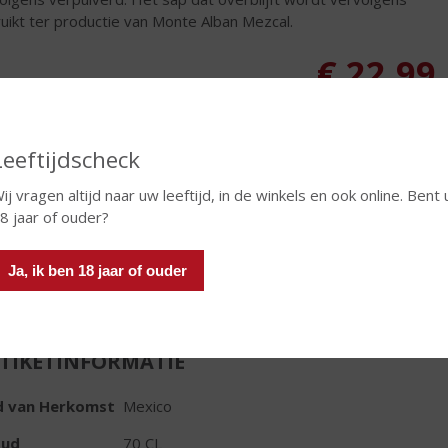
uikt ter productie van Monte Alban Mezcal.
€
22,99
Fles
Huidige voorraad: 3
Leeftijdscheck
ij vragen altijd naar uw leeftijd, in de winkels en ook online. Bent 
8 jaar of ouder?
In winkelmand
Ja, ik ben 18 jaar of ouder
TIKETINFORMATIE
d van Herkomst
Mexico
oud
70 CL