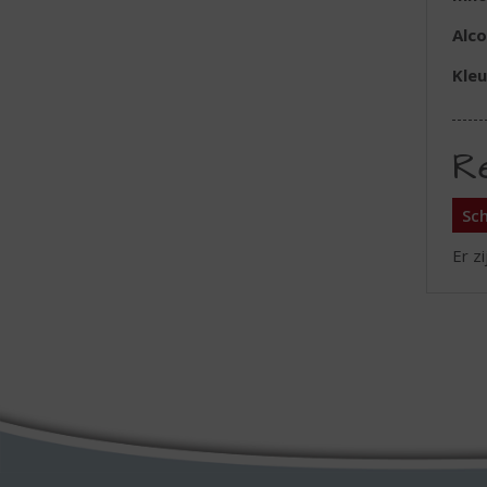
Alc
Kleu
R
Sch
Er z