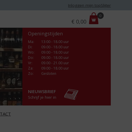
Inloggen mijn topSlijter
P
0
€
0,00
r
i
Openingstijden
j
s
Ma
:
13:00 - 18.00 uur
Di
:
09.00 - 18.00 uur
:
Wo
:
09.00 - 18.00 uur
Do
:
09.00 - 18.00 uur
Vr
:
09.00 - 21.00 uur
Za
:
09.00 - 18.00 uur
Zo:
Gesloten
NIEUWSBRIEF
Schrijf je hier in
TACT