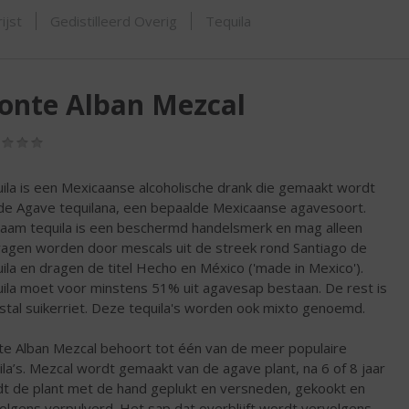
SHOP
ijst
Gedistilleerd Overig
Tequila
onte Alban Mezcal
(0,0
/
5)
ila is een Mexicaanse alcoholische drank die gemaakt wordt
de Agave tequilana, een bepaalde Mexicaanse agavesoort.
aam tequila is een beschermd handelsmerk en mag alleen
agen worden door mescals uit de streek rond Santiago de
ila en dragen de titel Hecho en México ('made in Mexico').
ila moet voor minstens 51% uit agavesap bestaan. De rest is
tal suikerriet. Deze tequila's worden ook mixto genoemd.
e Alban Mezcal behoort tot één van de meer populaire
ila’s. Mezcal wordt gemaakt van de agave plant, na 6 of 8 jaar
t de plant met de hand geplukt en versneden, gekookt en
olgens verpulverd. Het sap dat overblijft wordt vervolgens