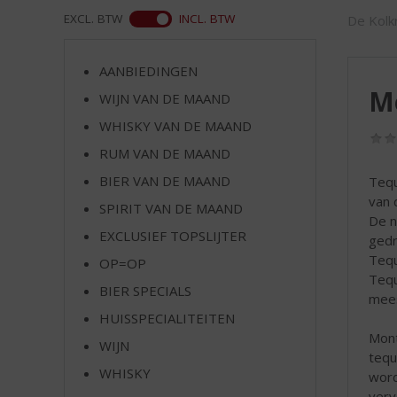
d
WEB
EXCL. BTW
INCL. BTW
De Kolkr
S
p
r
AANBIEDINGEN
i
M
WIJN VAN DE MAAND
n
g
WHISKY VAN DE MAAND
n
RUM VAN DE MAAND
a
a
BIER VAN DE MAAND
Tequ
r
van 
SPIRIT VAN DE MAAND
d
De n
EXCLUSIEF TOPSLIJTER
e
gedr
n
Tequ
OP=OP
a
Tequ
BIER SPECIALS
v
mees
i
HUISSPECIALITEITEN
g
Mont
WIJN
a
tequ
t
WHISKY
word
i
verv