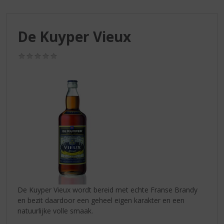
S
p
r
De Kuyper Vieux
i
n
g
(0,0
/
n
5)
a
a
r
d
e
n
a
v
i
g
a
De Kuyper Vieux wordt bereid met echte Franse Brandy
t
en bezit daardoor een geheel eigen karakter en een
i
natuurlijke volle smaak.
e