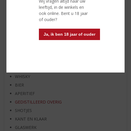
WHISKY VAN DE MAAND
Wij vragen altijd naar uw
leeftijd, in de winkels en
RUM VAN DE MAAND
ook online. Bent u 18 jaar
BIER VAN DE MAAND
of ouder?
SPIRIT VAN DE MAAND
EXCLUSIEF TOPSLIJTER
Ja, ik ben 18 jaar of ouder
OP=OP
BIER SPECIALS
HUISSPECIALITEITEN
WIJN
WHISKY
BIER
APERITIEF
GEDISTILLEERD OVERIG
SHOTJES
KANT EN KLAAR
GLASWERK