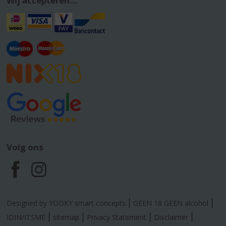
Wij accepteren...
Volg ons
F
I
a
n
Designed by YOOKY smart concepts
GEEN 18 GEEN alcohol
c
s
IDIN/ITSME
sitemap
Privacy Statement
Disclaimer