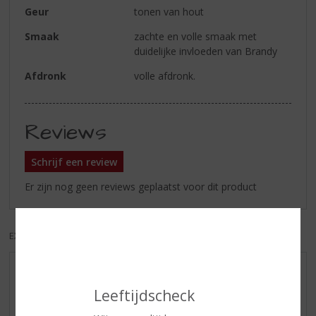
Geur
tonen van hout
Smaak
zachte en volle smaak met
duidelijke invloeden van Brandy
Afdronk
volle afdronk.
Reviews
Schrijf een review
Er zijn nog geen reviews geplaatst voor dit product
EXCL. BTW
INCL. BTW
AANBIEDINGEN
Leeftijdscheck
WIJN VAN DE MAAND