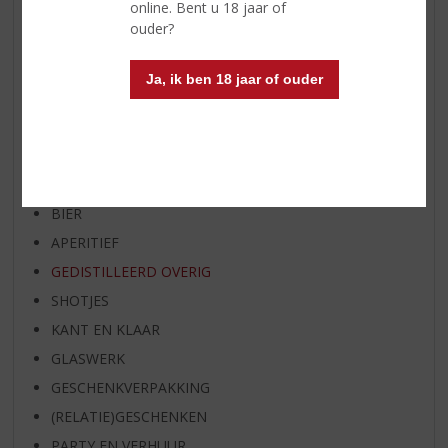
online. Bent u 18 jaar of
SPIRIT VAN DE MAAND
ouder?
EXCLUSIEF TOPSLIJTER
OP=OP
Ja, ik ben 18 jaar of ouder
BIER SPECIALS
HUISSPECIALITEITEN
WIJN
WHISKY
BIER
APERITIEF
GEDISTILLEERD OVERIG
SHOTJES
KANT EN KLAAR
GLASWERK
GESCHENKVERPAKKING
(RELATIE)GESCHENKEN
PARTY EN VERHUUR