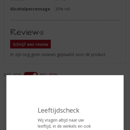
Alcoholpercentage
35% vol
Reviews
Schrijf een review
Er zijn nog geen reviews geplaatst voor dit product
EXCL. BTW
INCL. BTW
AANBIEDINGEN
WIJN VAN DE MAAND
WHISKY VAN DE MAAND
Leeftijdscheck
RUM VAN DE MAAND
Wij vragen altijd naar uw
BIER VAN DE MAAND
leeftijd, in de winkels en ook