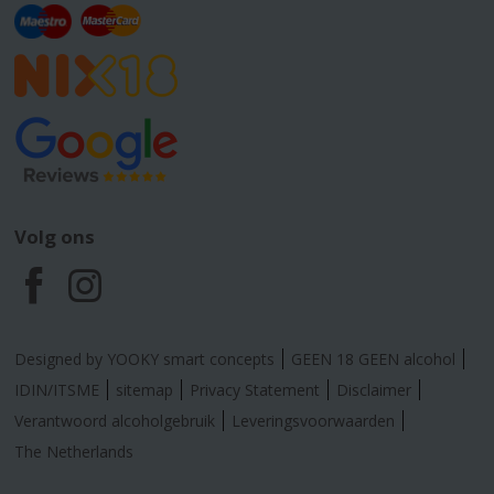
Volg ons
F
I
a
n
Designed by YOOKY smart concepts
GEEN 18 GEEN alcohol
c
s
IDIN/ITSME
sitemap
Privacy Statement
Disclaimer
Verantwoord alcoholgebruik
Leveringsvoorwaarden
e
t
The Netherlands