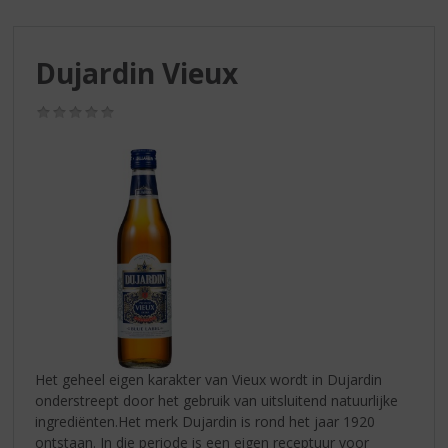
S
p
r
Dujardin Vieux
i
n
g
(0,0
/
n
5)
a
a
r
d
e
n
a
v
i
g
a
Het geheel eigen karakter van Vieux wordt in Dujardin
t
onderstreept door het gebruik van uitsluitend natuurlijke
i
ingrediënten.Het merk Dujardin is rond het jaar 1920
e
ontstaan. In die periode is een eigen receptuur voor