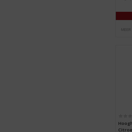
MEER
Hoog
Citro