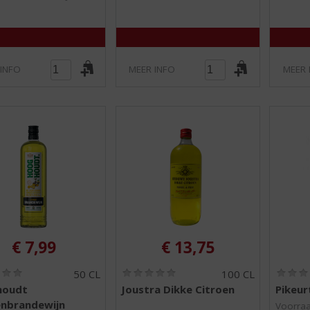
)
)
 INFO
MEER INFO
MEER 
€
7,99
€
13,75
(
(
50 CL
100 CL
0
0
houdt
Joustra Dikke Citroen
Pikeur
,
,
enbrandewijn
0
0
Voorraa