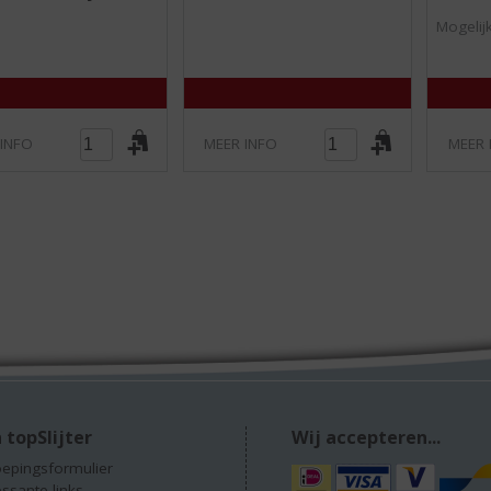
/
/
Mogelijk
5
5
)
)
 INFO
MEER INFO
MEER 
 topSlijter
Wij accepteren...
epingsformulier
essante links