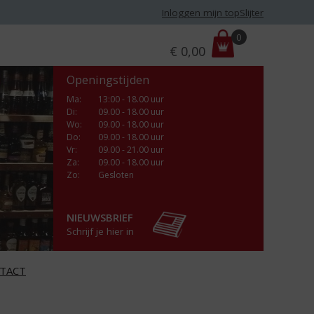
Inloggen mijn topSlijter
P
0
€
0,00
r
i
Openingstijden
j
s
Ma
:
13:00 - 18.00 uur
Di
:
09.00 - 18.00 uur
:
Wo
:
09.00 - 18.00 uur
Do
:
09.00 - 18.00 uur
Vr
:
09.00 - 21.00 uur
Za
:
09.00 - 18.00 uur
Zo:
Gesloten
NIEUWSBRIEF
Schrijf je hier in
TACT