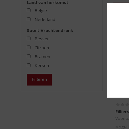
Land van herkomst
België
Nederland
MEER
Soort Vruchtendrank
Bessen
Citroen
Bramen
Kersen
Filteren
Fillie
Voorraa
Mogelij