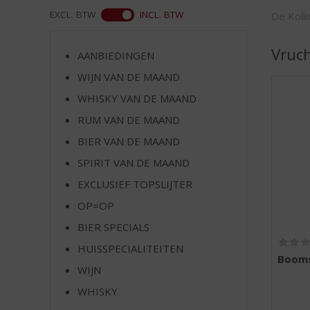
d
WEB
EXCL. BTW
INCL. BTW
De Kolkr
S
p
r
Vruc
AANBIEDINGEN
i
WIJN VAN DE MAAND
n
g
WHISKY VAN DE MAAND
n
RUM VAN DE MAAND
a
a
BIER VAN DE MAAND
r
SPIRIT VAN DE MAAND
d
EXCLUSIEF TOPSLIJTER
e
n
OP=OP
a
BIER SPECIALS
v
i
HUISSPECIALITEITEN
Boom
g
WIJN
a
t
WHISKY
i