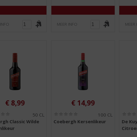
 INFO
MEER INFO
MEER 
€
8,99
€
14,99
(
(
50 CL
100 CL
0
0
rgh Classic Wilde
Coebergh Kersenlikeur
De Ku
,
,
likeur
Citroe
0
0
/
/