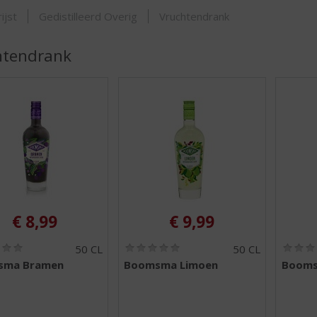
SHOP
ijst
Gedistilleerd Overig
Vruchtendrank
htendrank
€
8,99
€
9,99
(
(
50 CL
50 CL
0
0
sma Bramen
Boomsma Limoen
Booms
,
,
0
0
/
/
5
5
)
)