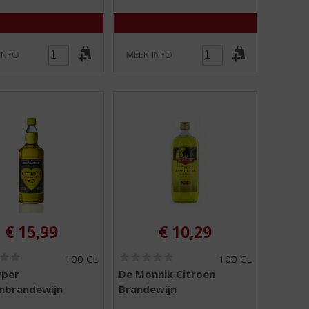
INFO
MEER INFO
€
15,99
€
10,29
(
(
100 CL
100 CL
0
0
yper
De Monnik Citroen
,
,
nbrandewijn
Brandewijn
0
0
/
/