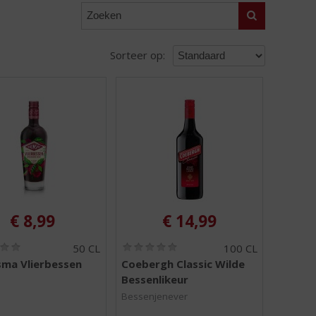
Zoeken
Sorteer op:
€
8,99
€
14,99
(
(
50 CL
100 CL
0
0
ma Vlierbessen
Coebergh Classic Wilde
,
,
Bessenlikeur
0
0
/
/
Bessenjenever
5
5
)
)