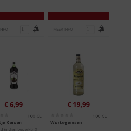
)
)
INFO
MEER INFO
€
6,99
€
19,99
(
(
100 CL
100 CL
0
0
tje Kersen
Wortegemsen
,
,
0
0
d (indien beperkt): 0