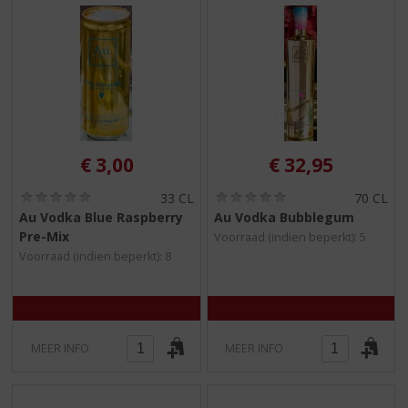
€
3,00
€
32,95
(
(
33 CL
70 CL
0
0
Au Vodka Blue Raspberry
Au Vodka Bubblegum
,
,
Pre-Mix
Voorraad (indien beperkt): 5
0
0
/
/
Voorraad (indien beperkt): 8
5
5
)
)
MEER INFO
MEER INFO