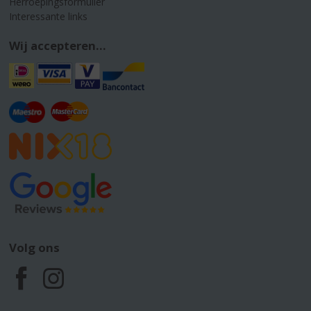
Herroepingsformulier
Interessante links
Wij accepteren...
Volg ons
F
I