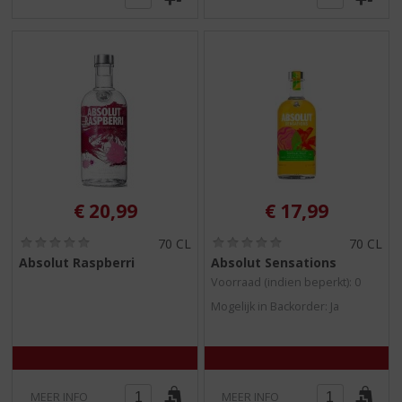
€
20,99
€
17,99
(
(
70 CL
70 CL
0
0
Absolut Raspberri
Absolut Sensations
,
,
Voorraad (indien beperkt): 0
0
0
/
/
Mogelijk in Backorder: Ja
5
5
)
)
MEER INFO
MEER INFO