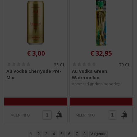
€
3,00
€
32,95
(
(
33 CL
70 CL
0
0
Au Vodka Cherryade Pre-
Au Vodka Green
,
,
Mix
Watermelon
0
0
/
/
Voorraad (indien beperkt): 1
5
5
)
)
MEER INFO
MEER INFO
1
2
3
4
5
6
7
8
Volgende