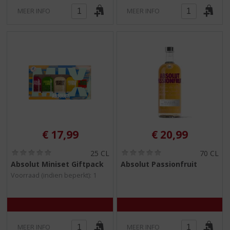
MEER INFO
MEER INFO
€
17,99
€
20,99
(
(
25 CL
70 CL
0
0
Absolut Miniset Giftpack
Absolut Passionfruit
,
,
Voorraad (indien beperkt): 1
0
0
/
/
5
5
)
)
MEER INFO
MEER INFO