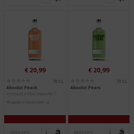
€
20,99
€
20,99
(
(
70 CL
70 CL
0
0
Absolut Peach
Absolut Pears
,
,
Voorraad (indien beperkt): 0
0
0
/
/
Mogelijk in Backorder: Ja
5
5
)
)
MEER INFO
MEER INFO