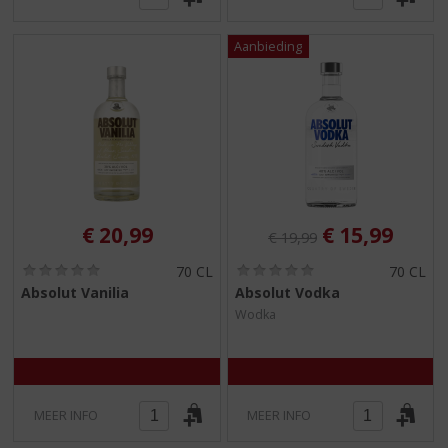
Originele prijs was:
, Huidige pri
€
20,99
€
15,99
€
19,99
(
(
70 CL
70 CL
0
0
Absolut Vanilia
Absolut Vodka
,
,
Wodka
0
0
/
/
5
5
)
)
MEER INFO
MEER INFO