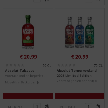
€
20,99
€
20,99
(
(
70 CL
70 CL
0
0
Absolut Tabasco
Absolut Tomorrowland
,
,
2026 Limited Edition
Voorraad (indien beperkt): 0
0
0
/
/
Voorraad (indien beperkt): 6
Mogelijk in Backorder: Ja
5
5
)
)
MEER INFO
MEER INFO