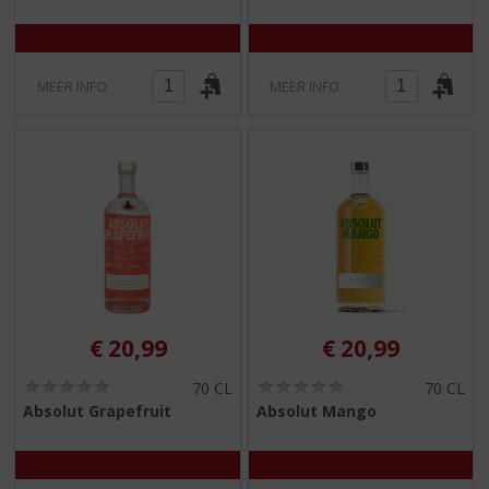
)
)
MEER INFO
MEER INFO
€
20,99
€
20,99
(
(
70 CL
70 CL
0
0
Absolut Grapefruit
Absolut Mango
,
,
0
0
/
/
5
5
)
)