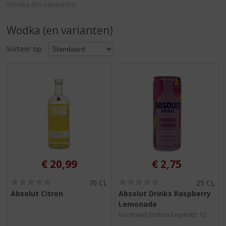
S
Wodka (en varianten)
p
r
Wodka (en varianten)
i
n
Sorteer op:
g
n
a
a
r
d
e
n
a
v
i
€
20,99
€
2,75
g
a
(
(
70 CL
25 CL
0
0
t
Absolut Citron
Absolut Drinks Raspberry
,
,
i
Lemonade
0
0
e
/
/
Voorraad (indien beperkt): 12
5
5