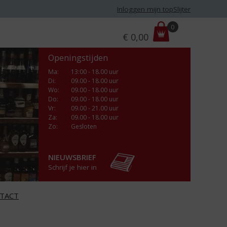
Inloggen mijn topSlijter
P
0
€
0,00
r
i
Openingstijden
j
s
Ma
:
13:00 - 18.00 uur
Di
:
09.00 - 18.00 uur
:
Wo
:
09.00 - 18.00 uur
Do
:
09.00 - 18.00 uur
Vr
:
09.00 - 21.00 uur
Za
:
09.00 - 18.00 uur
Zo:
Gesloten
NIEUWSBRIEF
Schrijf je hier in
TACT