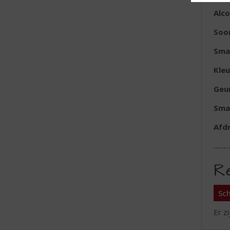
Alc
Soo
Sma
Kleu
Geu
Sma
Afd
R
Sch
Er z