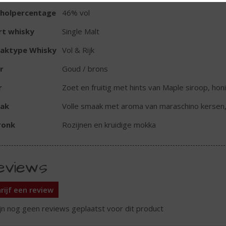
oholpercentage
46% vol
rt whisky
Single Malt
aktype Whisky
Vol & Rijk
r
Goud / brons
r
Zoet en fruitig met hints van Maple siroop, ho
ak
Volle smaak met aroma van maraschino kersen,
ronk
Rozijnen en kruidige mokka
eviews
rijf een review
ijn nog geen reviews geplaatst voor dit product