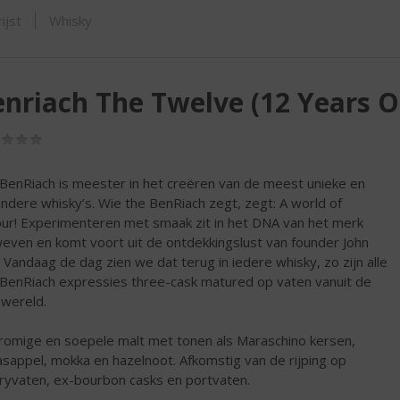
SHOP
ijst
Whisky
nriach The Twelve (12 Years O
(0,0
/
5)
BenRiach is meester in het creëren van de meest unieke en
ondere whisky’s. Wie the BenRiach zegt, zegt: A world of
our! Experimenteren met smaak zit in het DNA van het merk
even en komt voort uit de ontdekkingslust van founder John
. Vandaag de dag zien we dat terug in iedere whisky, zo zijn alle
BenRiach expressies three-cask matured op vaten vanuit de
 wereld.
romige en soepele malt met tonen als Maraschino kersen,
asappel, mokka en hazelnoot. Afkomstig van de rijping op
ryvaten, ex-bourbon casks en portvaten.