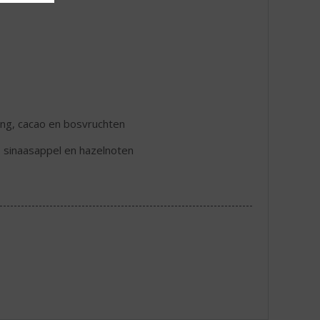
ning, cacao en bosvruchten
 sinaasappel en hazelnoten