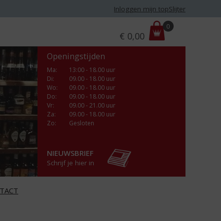
Inloggen mijn topSlijter
P
0
€
0,00
r
i
Openingstijden
j
s
Ma
:
13:00 - 18.00 uur
Di
:
09.00 - 18.00 uur
:
Wo
:
09.00 - 18.00 uur
Do
:
09.00 - 18.00 uur
Vr
:
09.00 - 21.00 uur
Za
:
09.00 - 18.00 uur
Zo:
Gesloten
NIEUWSBRIEF
Schrijf je hier in
TACT