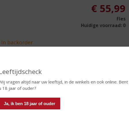
€
55,99
Fles
Huidige voorraad: 0
In winkelmand
Leeftijdscheck
Wij vragen altijd naar uw leeftijd, in de winkels en ook online. Bent
u 18 jaar of ouder?
TIKETINFORMATIE
Ja, ik ben 18 jaar of ouder
d van Herkomst
Schotland
io
Speyside
oud
70 CL