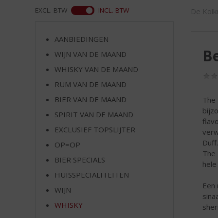
d
WEB
EXCL. BTW
INCL. BTW
De Kolkr
S
p
r
AANBIEDINGEN
i
Be
WIJN VAN DE MAAND
n
g
WHISKY VAN DE MAAND
n
RUM VAN DE MAAND
a
a
BIER VAN DE MAAND
The 
r
bijz
SPIRIT VAN DE MAAND
d
flav
EXCLUSIEF TOPSLIJTER
e
verw
n
Duff
OP=OP
a
The 
BIER SPECIALS
v
hele
i
HUISSPECIALITEITEN
g
Een 
WIJN
a
sina
t
WHISKY
sher
i