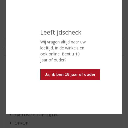
Reviews
Schrijf een review
Er zijn nog geen reviews geplaatst voor dit product
Leeftijdscheck
Wij vragen altijd naar uw
leeftijd, in de winkels en
EXCL. BTW
INCL. BTW
ook online. Bent u 18
jaar of ouder?
AANBIEDINGEN
WIJN VAN DE MAAND
Ja, ik ben 18 jaar of ouder
WHISKY VAN DE MAAND
RUM VAN DE MAAND
BIER VAN DE MAAND
SPIRIT VAN DE MAAND
EXCLUSIEF TOPSLIJTER
OP=OP