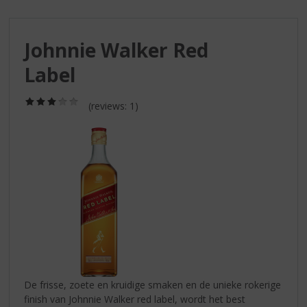
S
p
r
Johnnie Walker Red
i
n
Label
g
n
(3,0
a
(reviews: 1)
/
a
5)
r
d
e
n
a
v
i
g
a
t
i
De frisse, zoete en kruidige smaken en de unieke rokerige
e
finish van Johnnie Walker red label, wordt het best