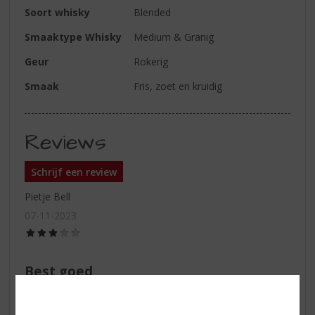
Soort whisky
Blended
Smaaktype Whisky
Medium & Granig
Geur
Rokerig
Smaak
Fris, zoet en kruidig
Reviews
Schrijf een review
Pietje Bell
07-11-2023
(3,0
/
5)
Best goed
Een lekkere whisky , beetje rook smaak, maar ook zacht !
Goede whisky die niet te duur is , aanrader voor whisky