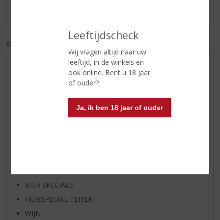
fans
Leeftijdscheck
EXCL. BTW
INCL. BTW
Wij vragen altijd naar uw
leeftijd, in de winkels en
AANBIEDINGEN
ook online. Bent u 18 jaar
of ouder?
WIJN VAN DE MAAND
WHISKY VAN DE MAAND
Ja, ik ben 18 jaar of ouder
RUM VAN DE MAAND
BIER VAN DE MAAND
SPIRIT VAN DE MAAND
EXCLUSIEF TOPSLIJTER
OP=OP
BIER SPECIALS
HUISSPECIALITEITEN
WIJN