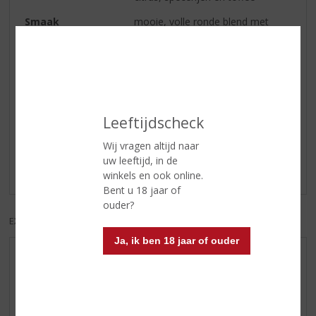
Smaak
mooie, volle ronde blend met
tonen van vanille en toffee
Afdronk
kort maar hevig
Reviews
Leeftijdscheck
Wij vragen altijd naar
Schrijf een review
uw leeftijd, in de
Er zijn nog geen reviews geplaatst voor dit product
winkels en ook online.
Bent u 18 jaar of
ouder?
EXCL. BTW
INCL. BTW
Ja, ik ben 18 jaar of ouder
AANBIEDINGEN
WIJN VAN DE MAAND
WHISKY VAN DE MAAND