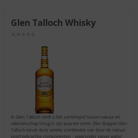
S
p
r
Glen Talloch Whisky
i
n
g
(0,0
/
n
5)
a
a
r
d
e
n
a
v
i
g
a
In Glen Talloch vindt u het samenspel tussen natuur en
t
vakmanschap terug in zijn puurste vorm. Elke druppel Glen
i
Talloch bevat deze unieke combinatie van door de natuur
e
voortgebrachte componenten - waaronder zuiver water