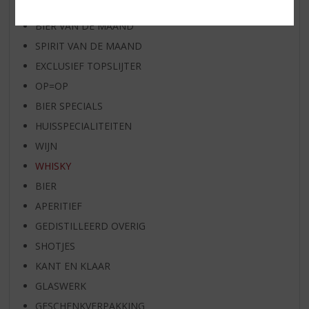
RUM VAN DE MAAND
BIER VAN DE MAAND
SPIRIT VAN DE MAAND
EXCLUSIEF TOPSLIJTER
OP=OP
BIER SPECIALS
HUISSPECIALITEITEN
WIJN
WHISKY
BIER
APERITIEF
GEDISTILLEERD OVERIG
SHOTJES
KANT EN KLAAR
GLASWERK
GESCHENKVERPAKKING