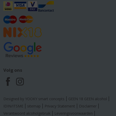
Volg ons
F
I
a
n
Designed by YOOKY smart concepts
GEEN 18 GEEN alcohol
c
s
IDIN/ITSME
sitemap
Privacy Statement
Disclaimer
Verantwoord alcoholgebruik
Leveringsvoorwaarden