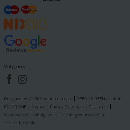
Volg ons
F
I
a
n
Designed by YOOKY smart concepts
GEEN 18 GEEN alcohol
c
s
IDIN/ITSME
sitemap
Privacy Statement
Disclaimer
Verantwoord alcoholgebruik
Leveringsvoorwaarden
e
t
The Netherlands