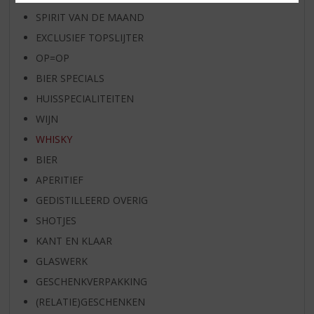
SPIRIT VAN DE MAAND
EXCLUSIEF TOPSLIJTER
OP=OP
BIER SPECIALS
HUISSPECIALITEITEN
WIJN
WHISKY
BIER
APERITIEF
GEDISTILLEERD OVERIG
SHOTJES
KANT EN KLAAR
GLASWERK
GESCHENKVERPAKKING
(RELATIE)GESCHENKEN