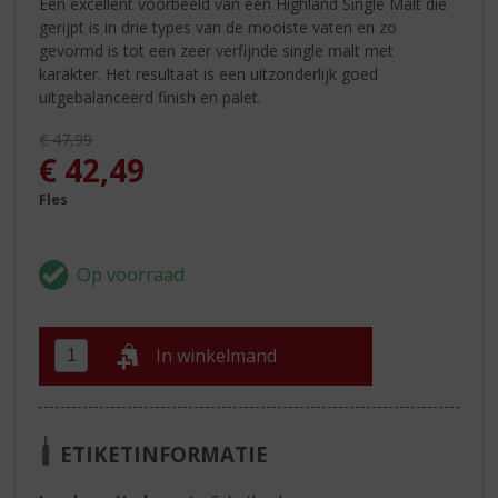
Een excellent voorbeeld van een Highland Single Malt die
gerijpt is in drie types van de mooiste vaten en zo
gevormd is tot een zeer verfijnde single malt met
karakter. Het resultaat is een uitzonderlijk goed
uitgebalanceerd finish en palet.
Originele prijs was:
€
47,99
, Huidige prijs is:
€
42,49
Fles
In winkelmand
ETIKETINFORMATIE