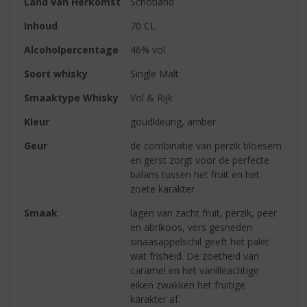
Land van Herkomst
Schotland
Inhoud
70 CL
Alcoholpercentage
46% vol
Soort whisky
Single Malt
Smaaktype Whisky
Vol & Rijk
Kleur
goudkleurig, amber
Geur
de combinatie van perzik bloesem
en gerst zorgt voor de perfecte
balans tussen het fruit en het
zoete karakter
Smaak
lagen van zacht fruit, perzik, peer
en abrikoos, vers gesneden
sinaasappelschil geeft het palet
wat frisheid. De zoetheid van
caramel en het vanilleachtige
eiken zwakken het fruitige
karakter af.