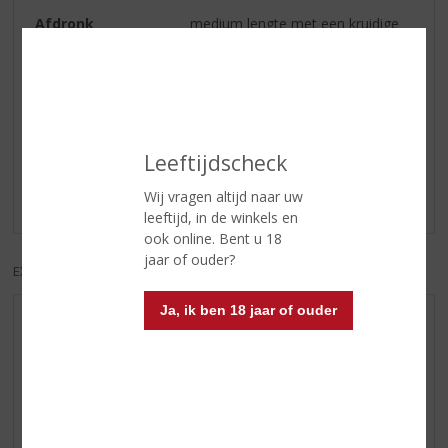
Afdronk
medium lengte met een kruidige
finish.
Reviews
Leeftijdscheck
Schrijf een review
Wij vragen altijd naar uw
Er zijn nog geen reviews geplaatst voor dit product
leeftijd, in de winkels en
ook online. Bent u 18
jaar of ouder?
EXCL. BTW
INCL. BTW
Ja, ik ben 18 jaar of ouder
AANBIEDINGEN
WIJN VAN DE MAAND
WHISKY VAN DE MAAND
RUM VAN DE MAAND
BIER VAN DE MAAND