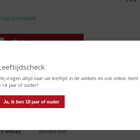
In winkelmand
Leeftijdscheck
TIKETINFORMATIE
Wij vragen altijd naar uw leeftijd, in de winkels en ook online. Bent
u 18 jaar of ouder?
d van Herkomst
Schotland
io
Islay
Ja, ik ben 18 jaar of ouder
oud
70 CL
oholpercentage
46% vol
rt whisky
Blended Malt