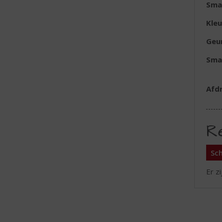
Sma
Kleu
Geu
Sma
Afd
R
Sch
Er z