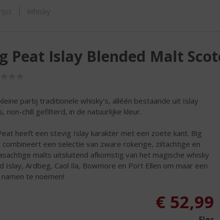
SHOP
ijst
Whisky
g Peat Islay Blended Malt Sco
(0,0
/
5)
kleine partij traditionele whisky's, alléén bestaande uit Islay
, non-chill gefilterd, in de natuurlijke kleur.
Peat heeft een stevig Islay karakter met een zoete kant. Big
 combineert een selectie van zware rokerige, ziltachtige en
asachtige malts uitsluitend afkomstig van het magische whisky
nd Islay, Ardbeg, Caol Ila, Bowmore en Port Ellen om maar een
 namen te noemen!
€
52,99
Fles