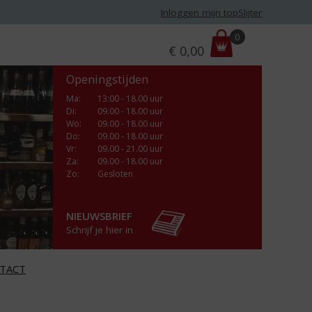
Inloggen mijn topSlijter
P
0
€
0,00
r
i
Openingstijden
j
s
Ma
:
13:00 - 18.00 uur
Di
:
09.00 - 18.00 uur
:
Wo
:
09.00 - 18.00 uur
Do
:
09.00 - 18.00 uur
Vr
:
09.00 - 21.00 uur
Za
:
09.00 - 18.00 uur
Zo:
Gesloten
NIEUWSBRIEF
Schrijf je hier in
TACT