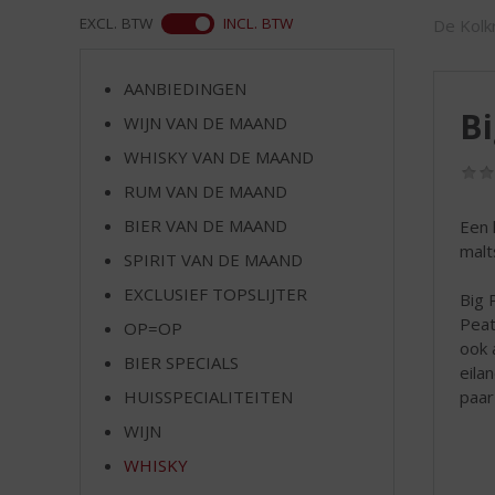
d
WEB
EXCL. BTW
INCL. BTW
De Kolkr
S
p
r
AANBIEDINGEN
i
Bi
WIJN VAN DE MAAND
n
g
WHISKY VAN DE MAAND
n
RUM VAN DE MAAND
a
a
BIER VAN DE MAAND
Een 
r
malts
SPIRIT VAN DE MAAND
d
EXCLUSIEF TOPSLIJTER
e
Big 
n
Peat
OP=OP
a
ook 
BIER SPECIALS
v
eila
i
paar
HUISSPECIALITEITEN
g
WIJN
a
t
WHISKY
i