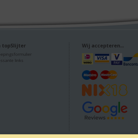
 topSlijter
Wij accepteren...
epingsformulier
essante links