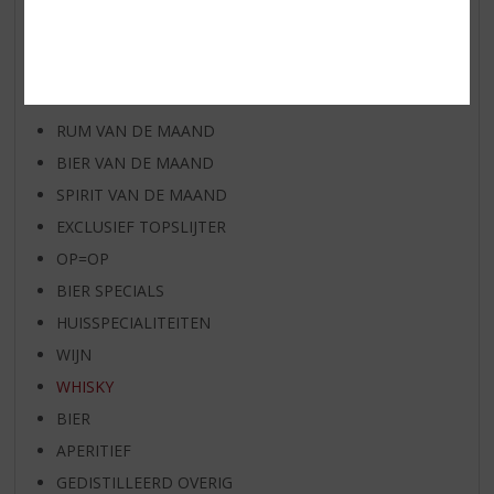
AANBIEDINGEN
WIJN VAN DE MAAND
WHISKY VAN DE MAAND
RUM VAN DE MAAND
BIER VAN DE MAAND
SPIRIT VAN DE MAAND
EXCLUSIEF TOPSLIJTER
OP=OP
BIER SPECIALS
HUISSPECIALITEITEN
WIJN
WHISKY
BIER
APERITIEF
GEDISTILLEERD OVERIG