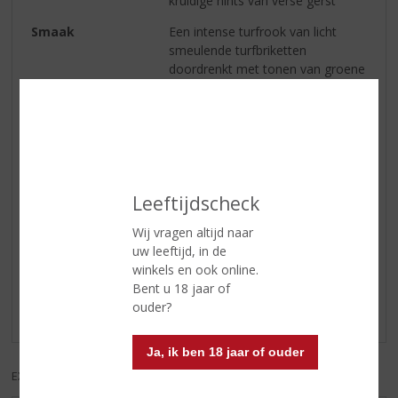
kruidige hints van verse gerst
Smaak
Een intense turfrook van licht
smeulende turfbriketten
doordrenkt met tonen van groene
peer en nectarine. Nootachtig
eiken en vanillestokjes
combineren met een vleugje witte
peper en limoen.
Afdronk
Rokerige afdronk
Leeftijdscheck
Wij vragen altijd naar
Reviews
uw leeftijd, in de
winkels en ook online.
Schrijf een review
Bent u 18 jaar of
ouder?
Er zijn nog geen reviews geplaatst voor dit product
Ja, ik ben 18 jaar of ouder
EXCL. BTW
INCL. BTW