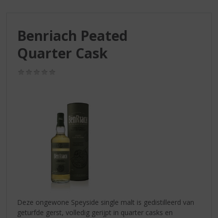
S
p
r
Benriach Peated
i
n
Quarter Cask
g
n
(0,0
a
/
a
5)
r
d
e
n
a
v
i
g
a
t
i
Deze ongewone Speyside single malt is gedistilleerd van
e
geturfde gerst, volledig gerijpt in quarter casks en