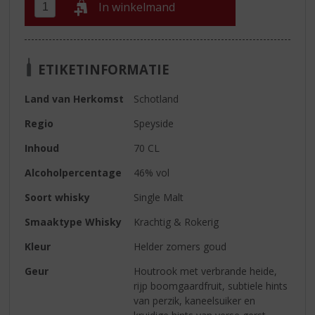
In winkelmand
ETIKETINFORMATIE
Land van Herkomst
Schotland
Regio
Speyside
Inhoud
70 CL
Alcoholpercentage
46% vol
Soort whisky
Single Malt
Smaaktype Whisky
Krachtig & Rokerig
Kleur
Helder zomers goud
Geur
Houtrook met verbrande heide,
rijp boomgaardfruit, subtiele hints
van perzik, kaneelsuiker en