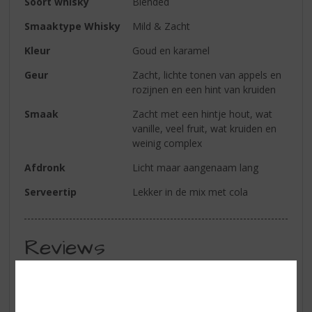
Soort whisky
Blended
Smaaktype Whisky
Mild & Zacht
Kleur
Goud en karamel
Geur
Zacht, lichte tonen van appels en
rozijnen en een hint van kruiden
Smaak
Zacht met een hintje hout, wat
vanille, veel fruit, wat kruiden en
weinig complex
Afdronk
Licht maar aangenaam lang
Serveertip
Lekker in de mix met cola
Reviews
Schrijf een review
Er zijn nog geen reviews geplaatst voor dit product