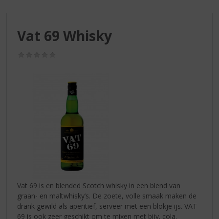
S
p
r
Vat 69 Whisky
i
n
g
(0,0
/
n
5)
a
a
r
d
e
n
a
v
i
g
a
Vat 69 is en blended Scotch whisky in een blend van
t
graan- en maltwhisky’s. De zoete, volle smaak maken de
i
drank gewild als aperitief, serveer met een blokje ijs. VAT
e
69 is ook zeer geschikt om te mixen met bijv. cola.