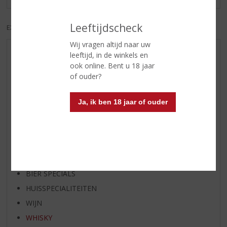
Leeftijdscheck
EXCL. BTW
INCL. BTW
Wij vragen altijd naar uw
leeftijd, in de winkels en
AANBIEDINGEN
ook online. Bent u 18 jaar
WIJN VAN DE MAAND
of ouder?
WHISKY VAN DE MAAND
RUM VAN DE MAAND
Ja, ik ben 18 jaar of ouder
BIER VAN DE MAAND
SPIRIT VAN DE MAAND
EXCLUSIEF TOPSLIJTER
OP=OP
BIER SPECIALS
HUISSPECIALITEITEN
WIJN
WHISKY