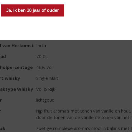
In winkelmand
Ja, ik ben 18 jaar of ouder
TIKETINFORMATIE
d van Herkomst
India
oud
70 CL
oholpercentage
46% vol
rt whisky
Single Malt
aktype Whisky
Vol & Rijk
r
lichtgoud
r
rijp fruit aroma's met tonen van vanille en hou
door de tonen van de vanille de tonen van het
ak
zoetige complexe aroma's mooi in balans met ton