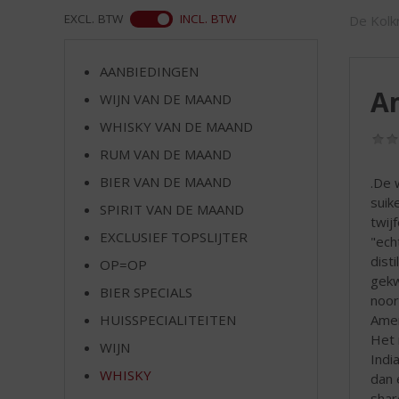
d
WEB
EXCL. BTW
INCL. BTW
De Kolkr
S
p
r
AANBIEDINGEN
i
Am
WIJN VAN DE MAAND
n
g
WHISKY VAN DE MAAND
n
RUM VAN DE MAAND
a
a
BIER VAN DE MAAND
.De 
r
suik
SPIRIT VAN DE MAAND
d
twij
EXCLUSIEF TOPSLIJTER
e
"ech
n
dist
OP=OP
a
gekw
BIER SPECIALS
v
noor
i
Amer
HUISSPECIALITEITEN
g
Het 
WIJN
a
Indi
t
WHISKY
dan 
i
shar