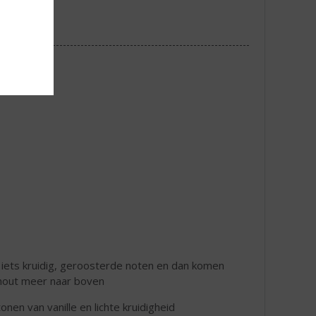
t, iets kruidig, geroosterde noten en dan komen
 hout meer naar boven
en van vanille en lichte kruidigheid