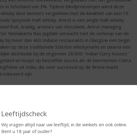
ies in Schotland van 3%. Tijdens blindproeverijen werd deze
 whisky door kenners vergeleken met de kwaliteit van een 10
 oude Speyside malt whisky. Amrut is een single malt whisky
veel fruit, kruidig, aroma's van chocolade. Amrut managing
ctor Neelakanta Rao Jagdale verwacht met de verkoop van de
ky bij meer dan 460 Indiase restaurants in Glasgow een begin
aken op deze traditionele Schotse whiskymarkt en daarna een
elijke distributie bij de ongeveer 28.000 "Indian Curry houses"
ngeland en hoopt op hetzelfde succes als de biermerken Cobra
ingfisher uit India, die zeer succesvol op de Britse markt
troduceerd zijn.
€
41,99
Fles
Leeftijdscheck
Wij vragen altijd naar uw leeftijd, in de winkels en ook online.
Bent u 18 jaar of ouder?