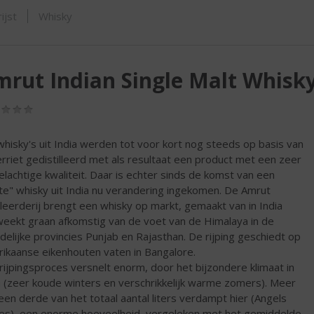
SHOP
ijst
Whisky
rut Indian Single Malt Whisk
(0,0
/
5)
whisky's uit India werden tot voor kort nog steeds op basis van
erriet gedistilleerd met als resultaat een product met een zeer
felachtige kwaliteit. Daar is echter sinds de komst van een
te" whisky uit India nu verandering ingekomen. De Amrut
illeerderij brengt een whisky op markt, gemaakt van in India
eekt graan afkomstig van de voet van de Himalaya in de
delijke provincies Punjab en Rajasthan. De rijping geschiedt op
ikaanse eikenhouten vaten in Bangalore.
rijpingsproces versnelt enorm, door het bijzondere klimaat in
a (zeer koude winters en verschrikkelijk warme zomers). Meer
een derde van het totaal aantal liters verdampt hier (Angels
es), een enorme hoeveelheid, vergeleken met het gemiddelde