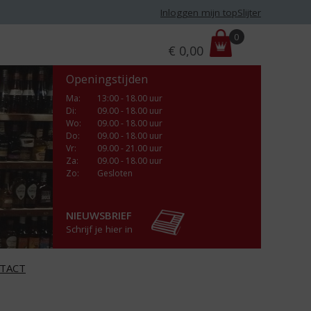
Inloggen mijn topSlijter
P
0
€
0,00
r
i
Openingstijden
j
s
Ma
:
13:00 - 18.00 uur
Di
:
09.00 - 18.00 uur
:
Wo
:
09.00 - 18.00 uur
Do
:
09.00 - 18.00 uur
Vr
:
09.00 - 21.00 uur
Za
:
09.00 - 18.00 uur
Zo:
Gesloten
NIEUWSBRIEF
Schrijf je hier in
TACT