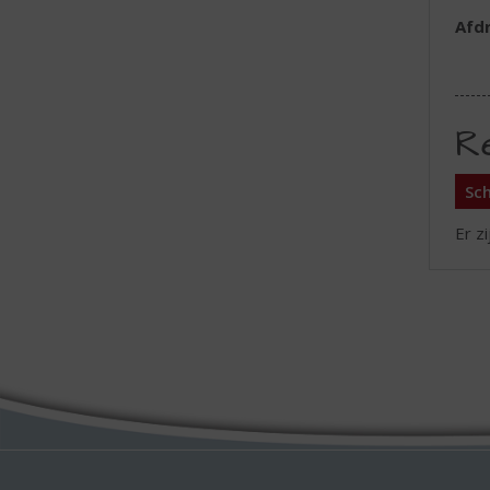
Afd
R
Sch
Er z