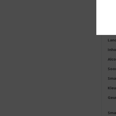
E
Lan
Inh
Alc
Soo
Sma
Kleu
Geu
Sma