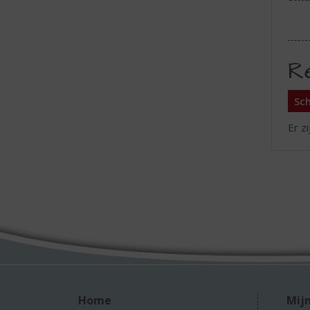
R
Sch
Er z
Home
Mijn