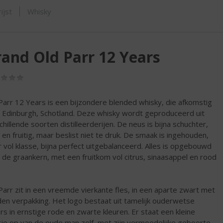
SHOP
ijst
Whisky
and Old Parr 12 Years
(0,0
/
5)
Parr 12 Years is een bijzondere blended whisky, die afkomstig
it Edinburgh, Schotland. Deze whisky wordt geproduceerd uit
chillende soorten distilleerderijen. De neus is bijna schuchter,
 en fruitig, maar beslist niet te druk. De smaak is ingehouden,
 vol klasse, bijna perfect uitgebalanceerd. Alles is opgebouwd
 de graankern, met een fruitkom vol citrus, sinaasappel en rood
Parr zit in een vreemde vierkante fles, in een aparte zwart met
en verpakking. Het logo bestaat uit tamelijk ouderwetse
ers in ernstige rode en zwarte kleuren. Er staat een kleine
tje op van de oude man zelf, met zijn vermoedelijke geboorte-