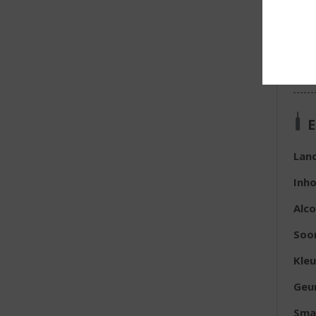
E
Lan
Inh
Alc
Soo
Kleu
Geu
Sma