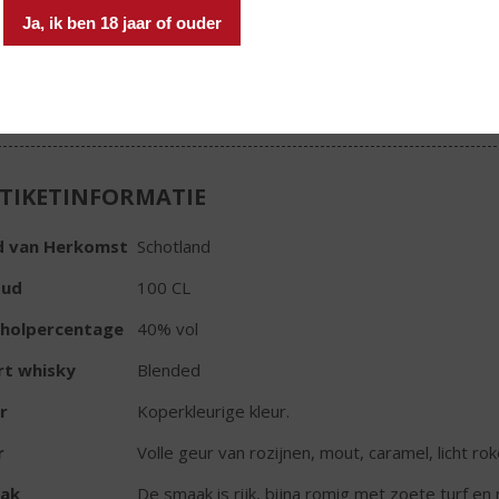
Ja, ik ben 18 jaar of ouder
In winkelmand
TIKETINFORMATIE
d van Herkomst
Schotland
oud
100 CL
oholpercentage
40% vol
rt whisky
Blended
r
Koperkleurige kleur.
r
Volle geur van rozijnen, mout, caramel, licht rok
ak
De smaak is rijk, bijna romig met zoete turf en 