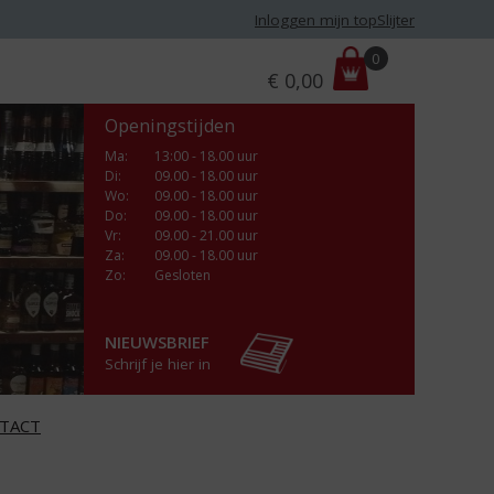
Inloggen mijn topSlijter
P
0
€
0,00
r
i
Openingstijden
j
s
Ma
:
13:00 - 18.00 uur
Di
:
09.00 - 18.00 uur
:
Wo
:
09.00 - 18.00 uur
Do
:
09.00 - 18.00 uur
Vr
:
09.00 - 21.00 uur
Za
:
09.00 - 18.00 uur
Zo:
Gesloten
NIEUWSBRIEF
Schrijf je hier in
TACT