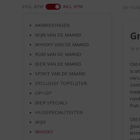
d
WEB
EXCL. BTW
INCL. BTW
De Kolkr
S
p
r
AANBIEDINGEN
i
Gr
WIJN VAN DE MAAND
n
g
WHISKY VAN DE MAAND
n
RUM VAN DE MAAND
a
a
BIER VAN DE MAAND
Old 
r
is u
SPIRIT VAN DE MAAND
d
vers
EXCLUSIEF TOPSLIJTER
e
zoet
n
maar
OP=OP
a
rond
BIER SPECIALS
v
fruit.
i
HUISSPECIALITEITEN
g
Old 
WIJN
a
goud
t
WHISKY
lett
i
plaa