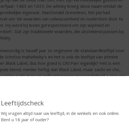
terfjaar: 1483 en 1635. De whisky kreeg deze naam omdat de
pronkelijke eigenaar, MacDonald Greenlees, het pla had
vat om 'de waarden van volwassenheid en ouderdom door te
n. Hij werd bij leven gerespecteerd om zijn wijsheid en
rdom'. Dat zijn traditionele waarden, die uitstekend passen bij
hisky.
nwoordig is twaalf jaar zo ongeveer de standaardleeftijd voor
e Schotse maltwhisky's en het is ook de leeftijd van Johnnie
er Black Label, dus hoe goed is Old Parr eigenlijk? Het is een
ijnde blend, minder heftig dan Black Label, maar zacht en chic,
keurige oude man vol zelfvertrouwen en waardigheid. Laten we
n dat Diageo hem blijft ondersteunen.
€
47,99
Leeftijdscheck
Fles
Wij vragen altijd naar uw leeftijd, in de winkels en ook online.
Huidige voorraad: 6
Bent u 18 jaar of ouder?