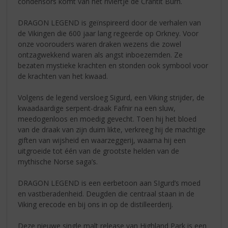
condensors komt van het riviertje de Crantit Burn.
DRAGON LEGEND is geïnspireerd door de verhalen van
de Vikingen die 600 jaar lang regeerde op Orkney. Voor
onze voorouders waren draken wezens die zowel
ontzagwekkend waren als angst inboezemden. Ze
bezaten mystieke krachten en stonden ook symbool voor
de krachten van het kwaad.
Volgens de legend versloeg Sigurd, een Viking strijder, de
kwaadaardige serpent-draak Fafnir na een sluw,
meedogenloos en moedig gevecht. Toen hij het bloed
van de draak van zijn duim likte, verkreeg hij de machtige
giften van wijsheid en waarzeggerij, waarna hij een
uitgroeide tot één van de grootste helden van de
mythische Norse saga’s.
DRAGON LEGEND is een eerbetoon aan SIgurd’s moed
en vastberadenheid. Deugden die centraal staan in de
Viking erecode en bij ons in op de distilleerderij.
Deze nieuwe single malt release van Highland Park is een