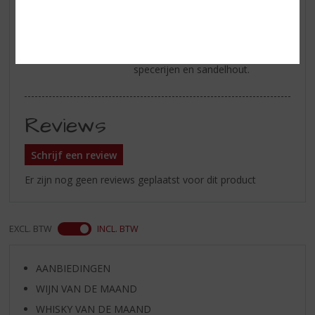
Smaak
Aromatische turfrook,
verwarmende specerijen, vanille,
vers gekapt hout.
Afdronk
Medium lengte, met golven van
specerijen en sandelhout.
Reviews
Schrijf een review
Er zijn nog geen reviews geplaatst voor dit product
EXCL. BTW
INCL. BTW
AANBIEDINGEN
WIJN VAN DE MAAND
WHISKY VAN DE MAAND