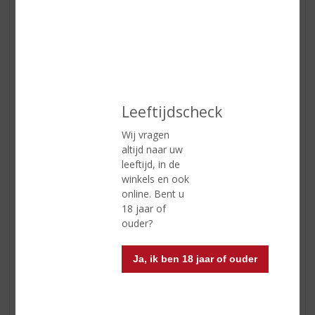
ETIKETINFORMATIE
Land van Herkomst
Schotland
Leeftijdscheck
Regio
Orkney
Wij vragen
Inhoud
70 CL
altijd naar uw
Alcoholpercentage
43.1% vol
leeftijd, in de
winkels en ook
Soort whisky
Single Malt
online. Bent u
18 jaar of
Smaaktype Whisky
Vol & Rijk
ouder?
Kleur
Natuurlijk donker goud, helder en
intens.
Ja, ik ben 18 jaar of ouder
Geur
Licht getoast eiken, citroenschil,
honing.