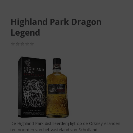
S
p
r
Highland Park Dragon
i
n
Legend
g
n
(0,0
a
/
a
5)
r
d
e
n
a
v
i
g
a
t
i
De Highland Park distilleerderij ligt op de Orkney-eilanden
e
ten noorden van het vasteland van Schotland.