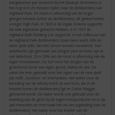
Aangekomen per veerpont bij het plaatsje Stromness is
het nog zo'n 20 minuten rijden naar de distilleerderij van
Highland Park. De naam is afkomstig van de hoger
gelegen heuvels achter de distilleerderij, dit gebied heette
vroeger High Park. In 1825 is de legale stokerij opgericht.
Na vele eigenaren gehad te hebben, is in 1937 de
Highland Malt Distilling Ltd. opgericht. In het stillhouse van
de Highland Park distilleerderij staan twee wash stills en
twee spirit stills, die met stoom worden verwarmd. Tien
washbacks zijn gemaakt van Oregon pine en twee zijn er
van larikshout. Zo'n 20% van de mout is afkomstig van de
eigen moutvloeren. De turf voor het drogen van de
groenmout komt van eigen grond, vlakbij de zee. De
vaten die men gebruikt voor het rijpen van de new spirit
zijn refill-, bourbon- en sherryvaten. Het water voor de
bereiding van de whisky komt uit een bron, die in de
heuvels boven de distilleerderij ligt en Cattie Maggie
genoemd wordt. Dit water wordt ook gebruikt voor de
inweking van de gerst bij de eigen moutproductie en is rijk
aan mineralen en men haalt het via een pijpleiding naar de
distilleerderij. Het water voor het koelen van de