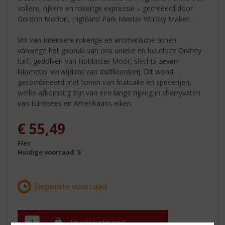
vollere, rijkere en rokerige expressie – gecreëerd door
Gordon Motion, Highland Park Master Whisky Maker.
Vol van Intensere rokerige en aromatische tonen
vanwege het gebruik van ons unieke en houtloze Orkney
turf, gedolven van Hobbister Moor, slechts zeven
kilometer verwijderd van distilleerderij. Dit wordt
gecombineerd met tonen van fruitcake en specerijen,
welke afkomstig zijn van een lange rijping in sherryvaten
van Europees en Amerikaans eiken.
€
55,49
Fles
Huidige voorraad: 5
In winkelmand