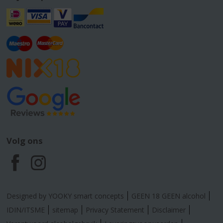
Volg ons
F
I
a
n
Designed by YOOKY smart concepts
GEEN 18 GEEN alcohol
c
s
IDIN/ITSME
sitemap
Privacy Statement
Disclaimer