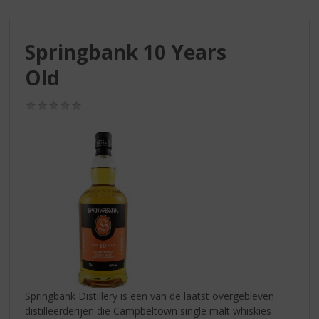
S
p
r
Springbank 10 Years
i
n
Old
g
n
(0,0
a
/
a
5)
r
d
e
n
a
v
i
g
a
t
i
Springbank Distillery is een van de laatst overgebleven
e
distilleerderijen die Campbeltown single malt whiskies