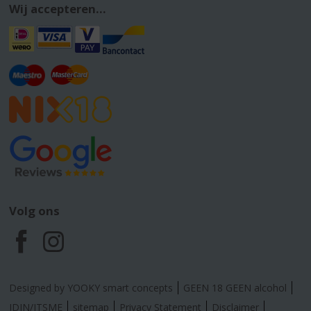
Wij accepteren...
Volg ons
F
I
a
n
Designed by YOOKY smart concepts
GEEN 18 GEEN alcohol
IDIN/ITSME
sitemap
Privacy Statement
Disclaimer