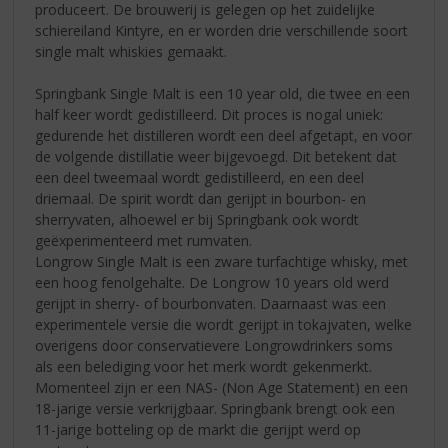
produceert. De brouwerij is gelegen op het zuidelijke
schiereiland Kintyre, en er worden drie verschillende soort
single malt whiskies gemaakt.
Springbank Single Malt is een 10 year old, die twee en een
half keer wordt gedistilleerd. Dit proces is nogal uniek:
gedurende het distilleren wordt een deel afgetapt, en voor
de volgende distillatie weer bijgevoegd. Dit betekent dat
een deel tweemaal wordt gedistilleerd, en een deel
driemaal. De spirit wordt dan gerijpt in bourbon- en
sherryvaten, alhoewel er bij Springbank ook wordt
geëxperimenteerd met rumvaten.
Longrow Single Malt is een zware turfachtige whisky, met
een hoog fenolgehalte. De Longrow 10 years old werd
gerijpt in sherry- of bourbonvaten. Daarnaast was een
experimentele versie die wordt gerijpt in tokajvaten, welke
overigens door conservatievere Longrowdrinkers soms
als een belediging voor het merk wordt gekenmerkt.
Momenteel zijn er een NAS- (Non Age Statement) en een
18-jarige versie verkrijgbaar. Springbank brengt ook een
11-jarige botteling op de markt die gerijpt werd op