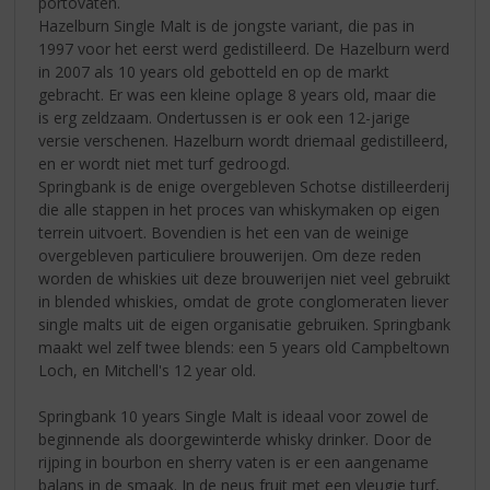
portovaten.
Hazelburn Single Malt is de jongste variant, die pas in
1997 voor het eerst werd gedistilleerd. De Hazelburn werd
in 2007 als 10 years old gebotteld en op de markt
gebracht. Er was een kleine oplage 8 years old, maar die
is erg zeldzaam. Ondertussen is er ook een 12-jarige
versie verschenen. Hazelburn wordt driemaal gedistilleerd,
en er wordt niet met turf gedroogd.
Springbank is de enige overgebleven Schotse distilleerderij
die alle stappen in het proces van whiskymaken op eigen
terrein uitvoert. Bovendien is het een van de weinige
overgebleven particuliere brouwerijen. Om deze reden
worden de whiskies uit deze brouwerijen niet veel gebruikt
in blended whiskies, omdat de grote conglomeraten liever
single malts uit de eigen organisatie gebruiken. Springbank
maakt wel zelf twee blends: een 5 years old Campbeltown
Loch, en Mitchell's 12 year old.
Springbank 10 years Single Malt is ideaal voor zowel de
beginnende als doorgewinterde whisky drinker. Door de
rijping in bourbon en sherry vaten is er een aangename
balans in de smaak. In de neus fruit met een vleugje turf,