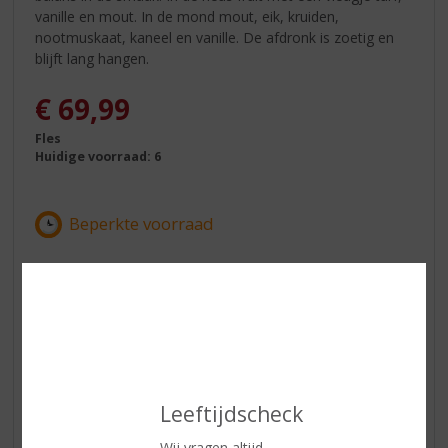
vanille en mout. In de mond mout, eik, kruiden,
nootmuskaat, kaneel en vanille. De afdronk is zoetig en
blijft lang hangen.
€
69,99
Fles
Huidige voorraad: 6
In winkelmand
ETIKETINFORMATIE
Leeftijdscheck
Land van Herkomst
Schotland
Wij vragen altijd