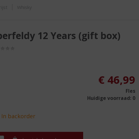
SHOP
ijst
Whisky
erfeldy 12 Years (gift box)
(0,0
/
5)
€
46,99
Fles
Huidige voorraad: 0