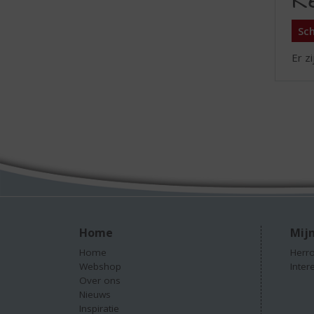
R
Sch
Er z
Home
Mijn
Home
Herro
Webshop
Inter
Over ons
Nieuws
Inspiratie