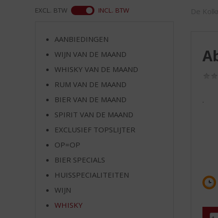
d
WEB
EXCL. BTW
INCL. BTW
De Kolkr
S
p
r
AANBIEDINGEN
i
Ab
WIJN VAN DE MAAND
n
g
WHISKY VAN DE MAAND
n
RUM VAN DE MAAND
a
a
BIER VAN DE MAAND
.
r
SPIRIT VAN DE MAAND
d
EXCLUSIEF TOPSLIJTER
e
n
OP=OP
a
BIER SPECIALS
v
i
HUISSPECIALITEITEN
g
WIJN
a
t
WHISKY
i