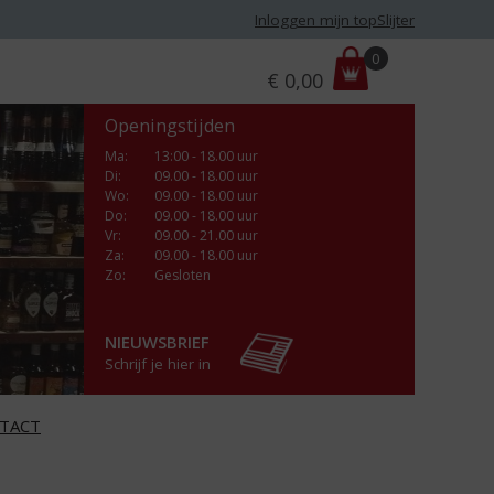
Inloggen mijn topSlijter
P
0
€
0,00
r
i
Openingstijden
j
s
Ma
:
13:00 - 18.00 uur
Di
:
09.00 - 18.00 uur
:
Wo
:
09.00 - 18.00 uur
Do
:
09.00 - 18.00 uur
Vr
:
09.00 - 21.00 uur
Za
:
09.00 - 18.00 uur
Zo:
Gesloten
NIEUWSBRIEF
Schrijf je hier in
TACT