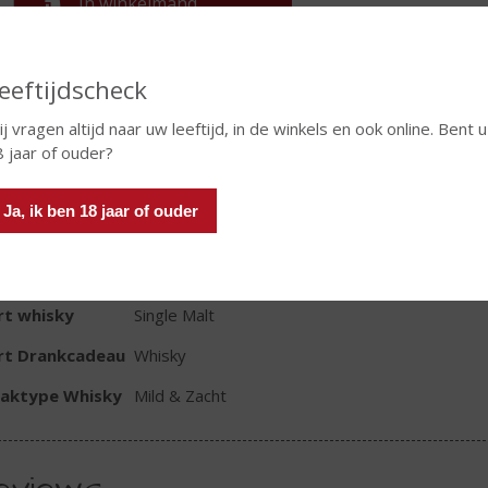
In winkelmand
eeftijdscheck
TIKETINFORMATIE
j vragen altijd naar uw leeftijd, in de winkels en ook online. Bent u
8 jaar of ouder?
d van Herkomst
Schotland
io
Hooglanden
Ja, ik ben 18 jaar of ouder
oud
70 CL
oholpercentage
40% vol
rt whisky
Single Malt
rt Drankcadeau
Whisky
aktype Whisky
Mild & Zacht