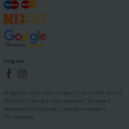
Volg ons
F
I
a
n
Designed by YOOKY smart concepts
GEEN 18 GEEN alcohol
c
s
IDIN/ITSME
sitemap
Privacy Statement
Disclaimer
Verantwoord alcoholgebruik
Leveringsvoorwaarden
e
t
The Netherlands