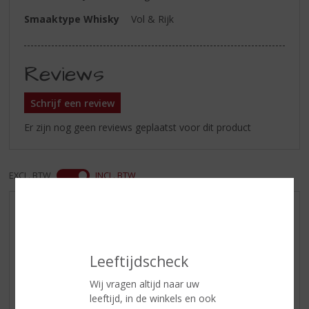
Smaaktype Whisky
Vol & Rijk
Reviews
Schrijf een review
Er zijn nog geen reviews geplaatst voor dit product
EXCL. BTW
INCL. BTW
AANBIEDINGEN
WIJN VAN DE MAAND
WHISKY VAN DE MAAND
Leeftijdscheck
RUM VAN DE MAAND
Wij vragen altijd naar uw
BIER VAN DE MAAND
leeftijd, in de winkels en ook