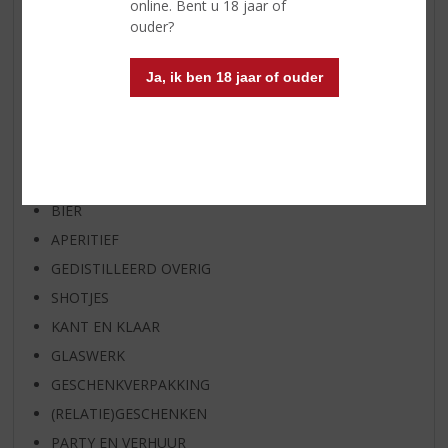
online. Bent u 18 jaar of
SPIRIT VAN DE MAAND
ouder?
EXCLUSIEF TOPSLIJTER
OP=OP
Ja, ik ben 18 jaar of ouder
BIER SPECIALS
HUISSPECIALITEITEN
WIJN
WHISKY
BIER
APERITIEF
GEDISTILLEERD OVERIG
SHOTJES
KANT EN KLAAR
GLASWERK
GESCHENKVERPAKKING
(RELATIE)GESCHENKEN
PARTY EN VERHUUR