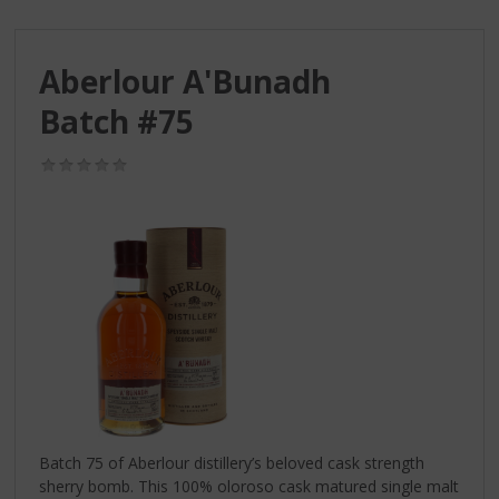
S
p
r
Aberlour A'Bunadh
i
n
Batch #75
g
n
(0,0
a
/
a
5)
r
d
e
n
a
v
i
g
a
t
i
Batch 75 of Aberlour distillery’s beloved cask strength
e
sherry bomb. This 100% oloroso cask matured single malt