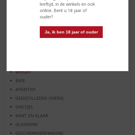
RUM VAN DE MAAND
leeftijd, in de winkels en ook
online. Bent u 18 jaar of
BIER VAN DE MAAND
ouder?
SPIRIT VAN DE MAAND
EXCLUSIEF TOPSLIJTER
Ja, ik ben 18 jaar of ouder
OP=OP
BIER SPECIALS
HUISSPECIALITEITEN
WIJN
WHISKY
BIER
APERITIEF
GEDISTILLEERD OVERIG
SHOTJES
KANT EN KLAAR
GLASWERK
GESCHENKVERPAKKING