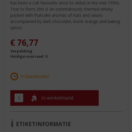
has been a cult favourite since its debut in the mid-1990s.
True to form, this is an ostentatiously sherried whisky
packed with fruitcake aromas of nuts and raisins
accompanied by dark chocolate, burnt orange and baking
spices.
€
76,77
Verpakking
Huidige voorraad: 0
In winkelmand
ETIKETINFORMATIE