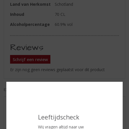
Land van Herkomst
Schotland
Inhoud
70 CL
Alcoholpercentage
60.9% vol
Reviews
Schrijf een review
Er zijn nog geen reviews geplaatst voor dit product
EXCL. BTW
INCL. BTW
AANBIEDINGEN
WIJN VAN DE MAAND
Leeftijdscheck
WHISKY VAN DE MAAND
Wij vragen altijd naar uw