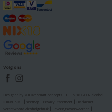
Volg ons
F
I
a
n
Designed by YOOKY smart concepts
GEEN 18 GEEN alcohol
c
s
IDIN/ITSME
sitemap
Privacy Statement
Disclaimer
Verantwoord alcoholgebruik
Leveringsvoorwaarden