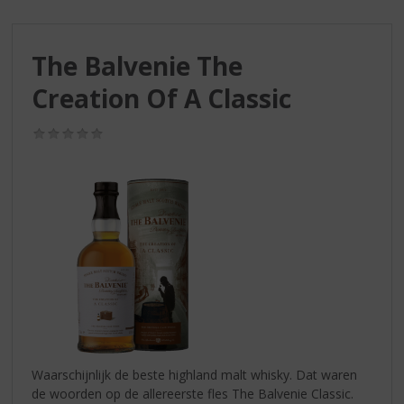
S
p
r
The Balvenie The
i
n
Creation Of A Classic
g
n
(0,0
a
/
a
5)
r
d
e
n
a
v
i
g
a
t
i
Waarschijnlijk de beste highland malt whisky. Dat waren
e
de woorden op de allereerste fles The Balvenie Classic.