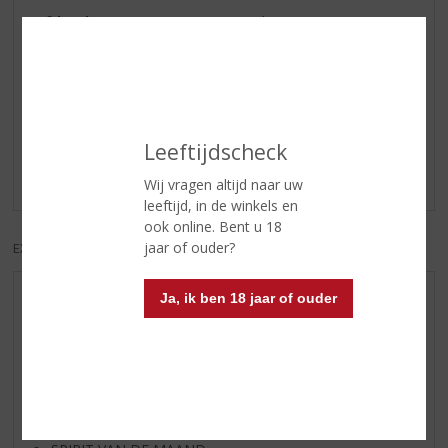
Afdronk
Lang en vol
Reviews
Schrijf een review
Leeftijdscheck
Er zijn nog geen reviews geplaatst voor dit product
Wij vragen altijd naar uw
leeftijd, in de winkels en
ook online. Bent u 18
jaar of ouder?
EXCL. BTW
INCL. BTW
Ja, ik ben 18 jaar of ouder
AANBIEDINGEN
WIJN VAN DE MAAND
WHISKY VAN DE MAAND
RUM VAN DE MAAND
BIER VAN DE MAAND