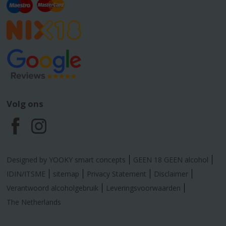
Volg ons
F
I
a
n
Designed by YOOKY smart concepts
GEEN 18 GEEN alcohol
c
s
IDIN/ITSME
sitemap
Privacy Statement
Disclaimer
Verantwoord alcoholgebruik
Leveringsvoorwaarden
e
t
The Netherlands