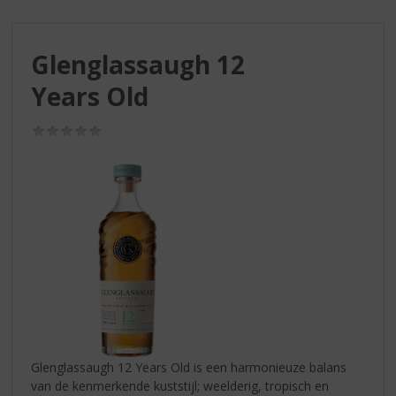
S
p
r
Glenglassaugh 12
i
n
Years Old
g
n
(0,0
a
/
a
5)
r
d
e
n
a
v
i
g
a
t
i
Glenglassaugh 12 Years Old is een harmonieuze balans
e
van de kenmerkende kuststijl; weelderig, tropisch en