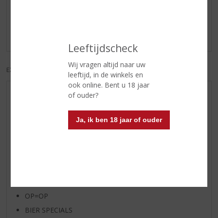
Schrijf een review
Er zijn nog geen reviews geplaatst voor dit product
Leeftijdscheck
Wij vragen altijd naar uw
EXCL. BTW
INCL. BTW
leeftijd, in de winkels en
ook online. Bent u 18 jaar
of ouder?
AANBIEDINGEN
WIJN VAN DE MAAND
Ja, ik ben 18 jaar of ouder
WHISKY VAN DE MAAND
RUM VAN DE MAAND
BIER VAN DE MAAND
SPIRIT VAN DE MAAND
EXCLUSIEF TOPSLIJTER
OP=OP
BIER SPECIALS