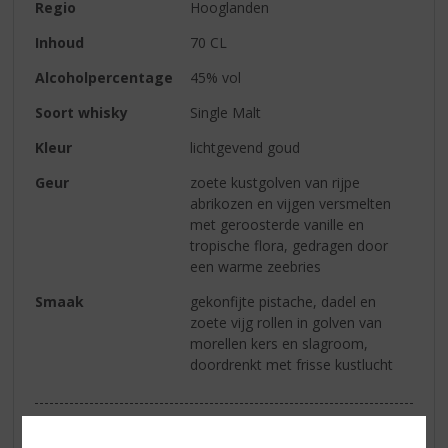
Regio
Hooglanden
Inhoud
70 CL
Alcoholpercentage
45% vol
Soort whisky
Single Malt
Kleur
lichtgevend goud
Geur
zoete kustgolven van rijpe
abrikozen en vijgen versmelten
met geroosterde vanille en
tropische flora, gedragen door
een warme zeebries
Smaak
gekonfijte pistache, dadel en
zoete vijg rollen in golven van
morellen kers en slagroom,
doordrenkt met frisse kustlucht
Reviews