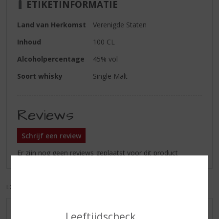
ETIKETINFORMATIE
Land van Herkomst
Verenigde Staten
Inhoud
100 CL
Alcoholpercentage
45% vol
Soort whisky
Single Malt
Reviews
Schrijf een review
Er zijn nog geen reviews geplaatst voor dit product
EXCL. BTW
INCL. BTW
Leeftijdscheck
AANBIEDINGEN