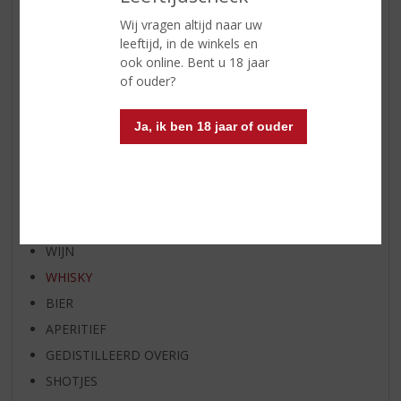
WIJN VAN DE MAAND
Wij vragen altijd naar uw
WHISKY VAN DE MAAND
leeftijd, in de winkels en
ook online. Bent u 18 jaar
RUM VAN DE MAAND
of ouder?
BIER VAN DE MAAND
SPIRIT VAN DE MAAND
Ja, ik ben 18 jaar of ouder
EXCLUSIEF TOPSLIJTER
OP=OP
BIER SPECIALS
HUISSPECIALITEITEN
WIJN
WHISKY
BIER
APERITIEF
GEDISTILLEERD OVERIG
SHOTJES