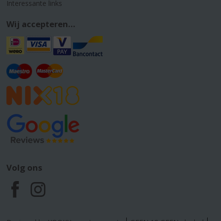
Interessante links
Wij accepteren...
Volg ons
F
I
a
n