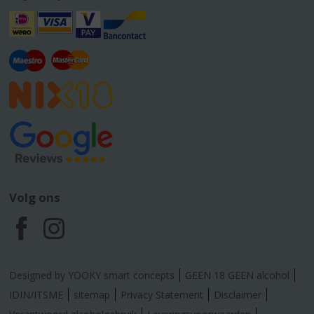
Volg ons
F
I
a
n
Designed by YOOKY smart concepts
GEEN 18 GEEN alcohol
c
s
IDIN/ITSME
sitemap
Privacy Statement
Disclaimer