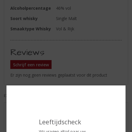
Alcoholpercentage
46% vol
Soort whisky
Single Malt
Smaaktype Whisky
Vol & Rijk
Reviews
Schrijf een review
Er zijn nog geen reviews geplaatst voor dit product
EXCL. BTW
INCL. BTW
AANBIEDINGEN
Leeftijdscheck
WIJN VAN DE MAAND
WHISKY VAN DE MAAND
Wij vragen altijd naar uw