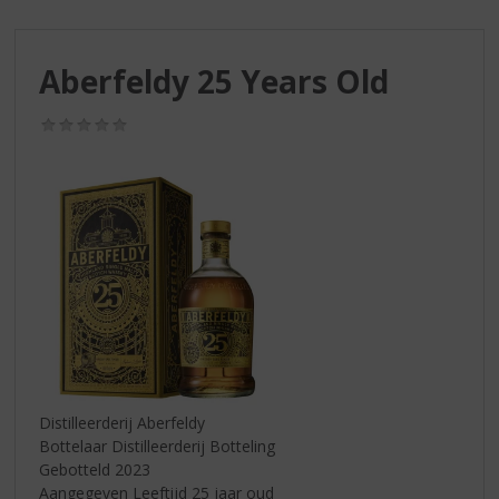
S
p
r
Aberfeldy 25 Years Old
i
n
g
(0,0
/
n
5)
a
a
r
d
e
n
a
v
i
g
a
Distilleerderij Aberfeldy
t
Bottelaar Distilleerderij Botteling
i
Gebotteld 2023
e
Aangegeven Leeftijd 25 jaar oud