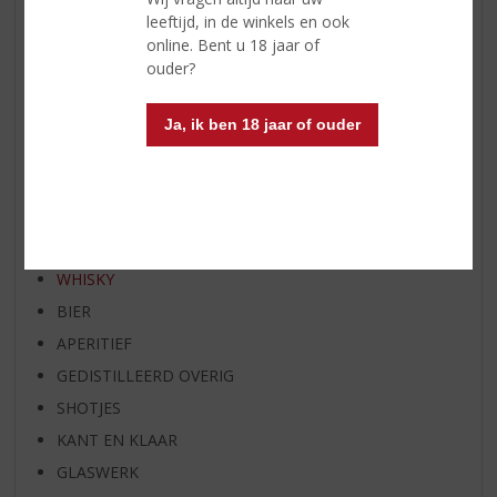
RUM VAN DE MAAND
leeftijd, in de winkels en ook
online. Bent u 18 jaar of
BIER VAN DE MAAND
ouder?
SPIRIT VAN DE MAAND
EXCLUSIEF TOPSLIJTER
Ja, ik ben 18 jaar of ouder
OP=OP
BIER SPECIALS
HUISSPECIALITEITEN
WIJN
WHISKY
BIER
APERITIEF
GEDISTILLEERD OVERIG
SHOTJES
KANT EN KLAAR
GLASWERK