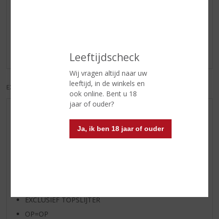
Reviews
Schrijf een review
Er zijn nog geen reviews geplaatst voor dit product
Leeftijdscheck
Wij vragen altijd naar uw
leeftijd, in de winkels en
EXCL. BTW
INCL. BTW
ook online. Bent u 18
jaar of ouder?
AANBIEDINGEN
WIJN VAN DE MAAND
Ja, ik ben 18 jaar of ouder
WHISKY VAN DE MAAND
RUM VAN DE MAAND
BIER VAN DE MAAND
SPIRIT VAN DE MAAND
EXCLUSIEF TOPSLIJTER
OP=OP