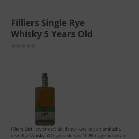
S
p
r
Filliers Single Rye
i
n
Whisky 5 Years Old
g
n
(0,0
a
/
a
5)
r
d
e
n
a
v
i
g
a
t
i
Filliers Distillery streeft altijd naar kwaliteit en ambacht,
e
deze Rye Whisky 5YO gemaakt van 100% rogge is hierop