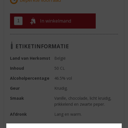
In winkelmand
ETIKETINFORMATIE
Land van Herkomst
België
Inhoud
50 CL
Alcoholpercentage
46.5% vol
Geur
Kruidig.
Smaak
Vanille, chocolade, licht kruidig,
prikkelend en zwarte peper.
Afdronk
Lang en warm.