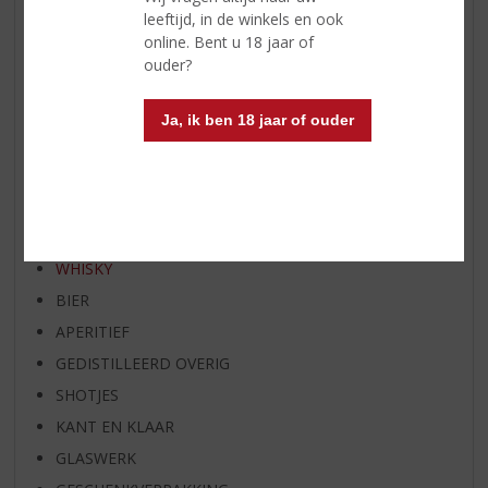
RUM VAN DE MAAND
leeftijd, in de winkels en ook
online. Bent u 18 jaar of
BIER VAN DE MAAND
ouder?
SPIRIT VAN DE MAAND
EXCLUSIEF TOPSLIJTER
Ja, ik ben 18 jaar of ouder
OP=OP
BIER SPECIALS
HUISSPECIALITEITEN
WIJN
WHISKY
BIER
APERITIEF
GEDISTILLEERD OVERIG
SHOTJES
KANT EN KLAAR
GLASWERK