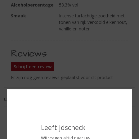
Alcoholpercentage
58.3% vol
Smaak
Intense turfachtige zoetheid met
tonen van rijk verkoold eikenhout,
vanille en noten.
Reviews
Schrijf een review
Er zijn nog geen reviews geplaatst voor dit product
EXCL. BTW
INCL. BTW
AANBIEDINGEN
WIJN VAN DE MAAND
Leeftijdscheck
WHISKY VAN DE MAAND
Wij vragen altijd naar uw