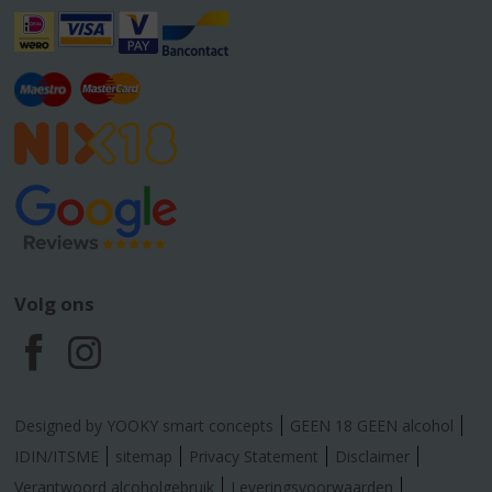
Volg ons
F
I
a
n
Designed by YOOKY smart concepts
GEEN 18 GEEN alcohol
c
s
IDIN/ITSME
sitemap
Privacy Statement
Disclaimer
Verantwoord alcoholgebruik
Leveringsvoorwaarden