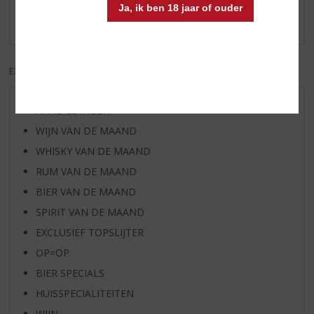
Ja, ik ben 18 jaar of ouder
Er zijn nog geen reviews geplaatst voor dit product
EXCL. BTW
INCL. BTW
AANBIEDINGEN
WIJN VAN DE MAAND
WHISKY VAN DE MAAND
RUM VAN DE MAAND
BIER VAN DE MAAND
SPIRIT VAN DE MAAND
EXCLUSIEF TOPSLIJTER
OP=OP
BIER SPECIALS
HUISSPECIALITEITEN
WIJN