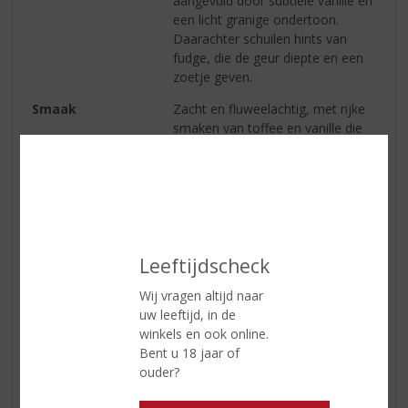
aangevuld door subtiele vanille en
een licht granige ondertoon.
Daarachter schuilen hints van
fudge, die de geur diepte en een
zoetje geven.
Smaak
Zacht en fluweelachtig, met rijke
smaken van toffee en vanille die
direct opvallen. Houtachtige
accenten en een vleugje leer
voegen een mooie balans en
complexiteit toe.
Afdronk
De verfijnde afdronk is elegant en
langdurig, waardoor elke slok
Leeftijdscheck
uitnodigt om er nog lang van te
genieten.
Wij vragen altijd naar
uw leeftijd, in de
winkels en ook online.
Bent u 18 jaar of
Reviews
ouder?
Schrijf een review