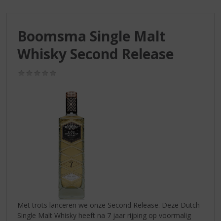
S
p
r
Boomsma Single Malt
i
n
Whisky Second Release
g
n
(0,0
a
/
a
5)
r
d
e
n
a
v
i
g
a
t
i
Met trots lanceren we onze Second Release. Deze Dutch
e
Single Malt Whisky heeft na 7 jaar rijping op voormalig