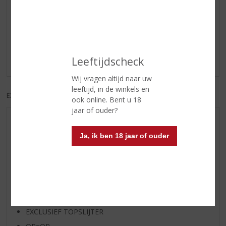
Reviews
Schrijf een review
Leeftijdscheck
Er zijn nog geen reviews geplaatst voor dit product
Wij vragen altijd naar uw
leeftijd, in de winkels en
EXCL. BTW
INCL. BTW
ook online. Bent u 18
jaar of ouder?
AANBIEDINGEN
Ja, ik ben 18 jaar of ouder
WIJN VAN DE MAAND
WHISKY VAN DE MAAND
RUM VAN DE MAAND
BIER VAN DE MAAND
SPIRIT VAN DE MAAND
EXCLUSIEF TOPSLIJTER