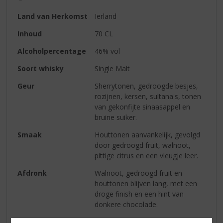
Land van Herkomst
Ierland
Inhoud
70 CL
Alcoholpercentage
46% vol
Soort whisky
Single Malt
Geur
Sherrytonen, gedroogde besjes,
rozijnen, kersen, sultana's, tonen
van gekonfijte sinaasappel en
bruine suiker.
Smaak
Houttonen aanvankelijk, gevolgd
door gedroogd fruit, walnoot,
pittige citrus en een vleugje leer.
Afdronk
Walnoot, gedroogd fruit en
houttonen blijven lang, met een
droge finish en een hint van
donkere chocolade.