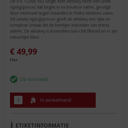
De P.X. I Love You Single Malt whiskey heeft een uniek
rijpingsproces dat begint in ex-bourbon vaten, gevolgd
door minimaal negen maanden in Pedro Ximénez vaten.
Dit unieke rijpingsproces geeft de whiskey een rijke en
complexe smaak die de heerlijke invloeden van sherry
ademt. De whiskey is bovendien non-chill filtered en in zijn
natuurlijke kleur.
€
49,99
Fles
In winkelmand
ETIKETINFORMATIE