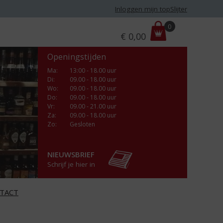
Inloggen mijn topSlijter
P
0
€
0,00
r
i
Openingstijden
j
s
Ma
:
13:00 - 18.00 uur
Di
:
09.00 - 18.00 uur
:
Wo
:
09.00 - 18.00 uur
Do
:
09.00 - 18.00 uur
Vr
:
09.00 - 21.00 uur
Za
:
09.00 - 18.00 uur
Zo:
Gesloten
NIEUWSBRIEF
Schrijf je hier in
TACT