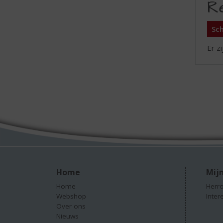
R
Sch
Er z
Home
Mijn
Home
Herro
Webshop
Inter
Over ons
Nieuws