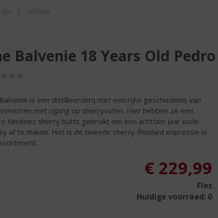
SHOP
ijst
Whisky
e Balvenie 18 Years Old Pedr
(0,0
/
5)
Balvenie is een distilleerderij met een rijke geschiedenis van
rimenten met rijping op sherryvaten. Hier hebben ze een
o Ximénez sherry butts gebruikt om een ​​achttien jaar oude
ky af te maken. Het is de tweede sherry-finished expressie in
assortiment.
€
229,99
Fles
Huidige voorraad: 0