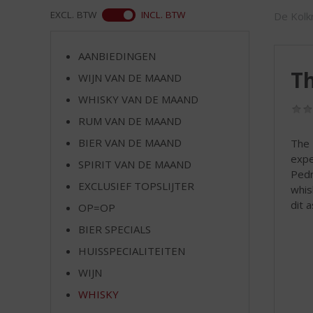
d
WEB
EXCL. BTW
INCL. BTW
De Kolkr
S
p
r
AANBIEDINGEN
i
Th
WIJN VAN DE MAAND
n
g
WHISKY VAN DE MAAND
n
RUM VAN DE MAAND
a
a
BIER VAN DE MAAND
The 
r
expe
SPIRIT VAN DE MAAND
d
Pedr
EXCLUSIEF TOPSLIJTER
e
whis
n
dit 
OP=OP
a
BIER SPECIALS
v
i
HUISSPECIALITEITEN
g
WIJN
a
t
WHISKY
i