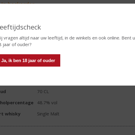
eeftijdscheck
In winkelmand
j vragen altijd naar uw leeftijd, in de winkels en ook online. Bent u
8 jaar of ouder?
TIKETINFORMATIE
Ja, ik ben 18 jaar of ouder
d van Herkomst
Schotland
io
Speyside
oud
70 CL
oholpercentage
48.7% vol
rt whisky
Single Malt