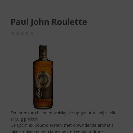
S
p
r
Paul John Roulette
i
n
g
(0,0
/
n
5)
a
a
r
d
e
n
a
v
i
g
a
Een premium blended whisky die op gedurfde wijze elk
t
zintuig prikkelt.
i
Gerijpt in ex-bourbonvaten, met opwindende aroma's,
e
rijke smaken en een lange bevredigende afdronk