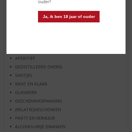
ouder?
OP=OP
BIER SPECIALS
Ja, ik ben 18 jaar of ouder
HUISSPECIALITEITEN
WIJN
WHISKY
BIER
APERITIEF
GEDISTILLEERD OVERIG
SHOTJES
KANT EN KLAAR
GLASWERK
GESCHENKVERPAKKING
(RELATIE)GESCHENKEN
PARTY EN VERHUUR
ALCOHOLVRIJE DRANKEN