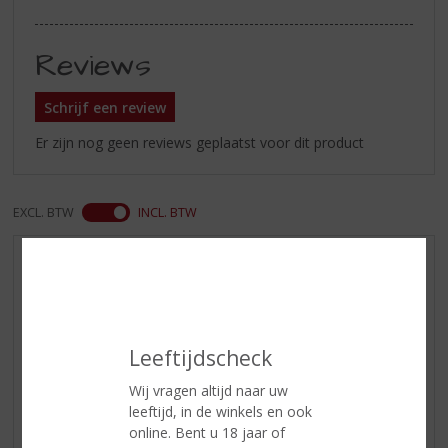
Reviews
Schrijf een review
Er zijn nog geen reviews geplaatst voor dit product
EXCL. BTW
INCL. BTW
AANBIEDINGEN
WIJN VAN DE MAAND
WHISKY VAN DE MAAND
Leeftijdscheck
RUM VAN DE MAAND
BIER VAN DE MAAND
Wij vragen altijd naar uw
leeftijd, in de winkels en ook
SPIRIT VAN DE MAAND
online. Bent u 18 jaar of
EXCLUSIEF TOPSLIJTER