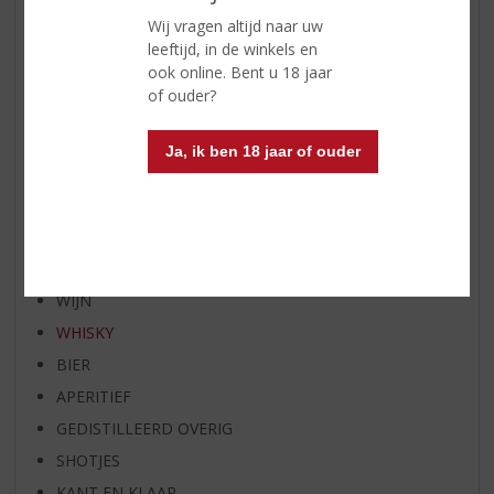
WIJN VAN DE MAAND
Wij vragen altijd naar uw
WHISKY VAN DE MAAND
leeftijd, in de winkels en
ook online. Bent u 18 jaar
RUM VAN DE MAAND
of ouder?
BIER VAN DE MAAND
SPIRIT VAN DE MAAND
Ja, ik ben 18 jaar of ouder
EXCLUSIEF TOPSLIJTER
OP=OP
BIER SPECIALS
HUISSPECIALITEITEN
WIJN
WHISKY
BIER
APERITIEF
GEDISTILLEERD OVERIG
SHOTJES
KANT EN KLAAR