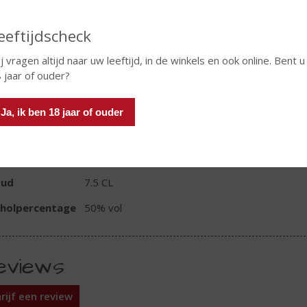
eeftijdscheck
j vragen altijd naar uw leeftijd, in de winkels en ook online. Bent u
In winkelmand
 jaar of ouder?
Ja, ik ben 18 jaar of ouder
TIKETINFORMATIE
d van Herkomst
Nederland
oud
7.5 CL
oholpercentage
50% vol
eviews
rijf een review