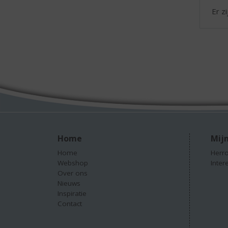
Er z
Home
Mijn
Home
Herro
Webshop
Inter
Over ons
Nieuws
Inspiratie
Contact