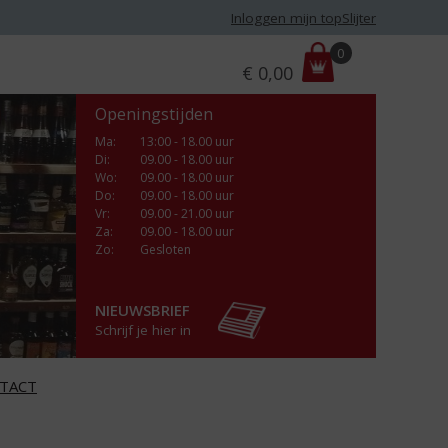
Inloggen mijn topSlijter
P
0
€
0,00
r
i
Openingstijden
j
s
Ma
:
13:00 - 18.00 uur
Di
:
09.00 - 18.00 uur
:
Wo
:
09.00 - 18.00 uur
Do
:
09.00 - 18.00 uur
Vr
:
09.00 - 21.00 uur
Za
:
09.00 - 18.00 uur
Zo:
Gesloten
NIEUWSBRIEF
Schrijf je hier in
TACT