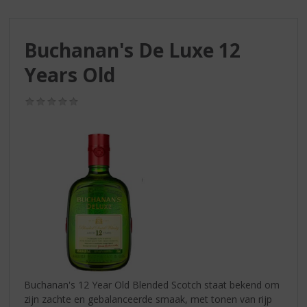
S
p
r
Buchanan's De Luxe 12
i
n
Years Old
g
n
(0,0
a
/
a
5)
r
d
e
n
a
v
i
g
a
t
i
Buchanan's 12 Year Old Blended Scotch staat bekend om
e
zijn zachte en gebalanceerde smaak, met tonen van rijp