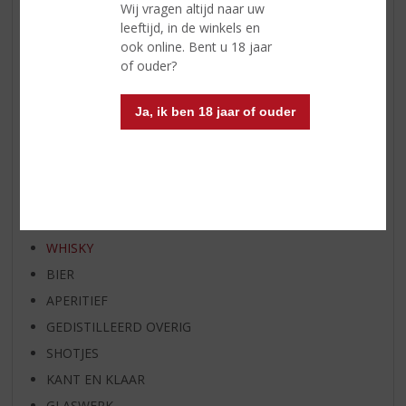
Wij vragen altijd naar uw
WHISKY VAN DE MAAND
leeftijd, in de winkels en
RUM VAN DE MAAND
ook online. Bent u 18 jaar
BIER VAN DE MAAND
of ouder?
SPIRIT VAN DE MAAND
Ja, ik ben 18 jaar of ouder
EXCLUSIEF TOPSLIJTER
OP=OP
BIER SPECIALS
HUISSPECIALITEITEN
WIJN
WHISKY
BIER
APERITIEF
GEDISTILLEERD OVERIG
SHOTJES
KANT EN KLAAR
GLASWERK