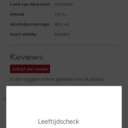
Land van Herkomst
Schotland
Inhoud
100 CL
Alcoholpercentage
40% vol
Soort whisky
Blended
Reviews
Schrijf een review
Er zijn nog geen reviews geplaatst voor dit product
EXCL. BTW
INCL. BTW
AANBIEDINGEN
Leeftijdscheck
WIJN VAN DE MAAND