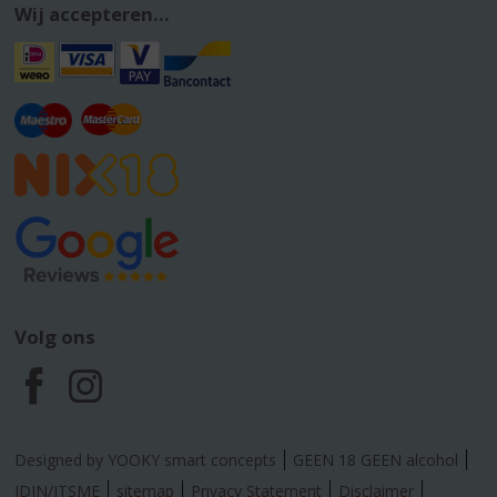
Wij accepteren...
Volg ons
F
I
a
n
Designed by YOOKY smart concepts
GEEN 18 GEEN alcohol
IDIN/ITSME
sitemap
Privacy Statement
Disclaimer