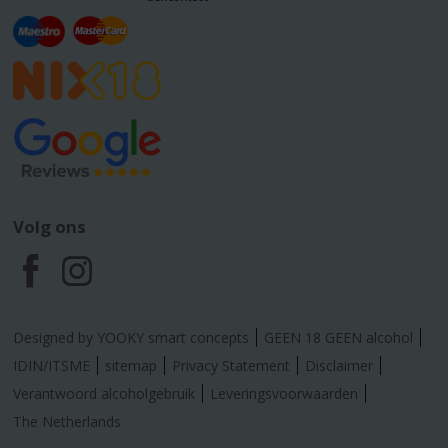
Volg ons
F
I
a
n
Designed by YOOKY smart concepts
GEEN 18 GEEN alcohol
c
s
IDIN/ITSME
sitemap
Privacy Statement
Disclaimer
Verantwoord alcoholgebruik
Leveringsvoorwaarden
e
t
The Netherlands