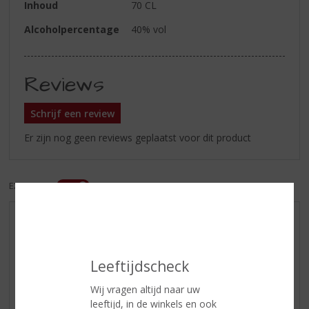
Inhoud
70 CL
Alcoholpercentage
40% vol
Reviews
Schrijf een review
Er zijn nog geen reviews geplaatst voor dit product
EXCL. BTW
INCL. BTW
AANBIEDINGEN
WIJN VAN DE MAAND
Leeftijdscheck
WHISKY VAN DE MAAND
RUM VAN DE MAAND
Wij vragen altijd naar uw
leeftijd, in de winkels en ook
BIER VAN DE MAAND