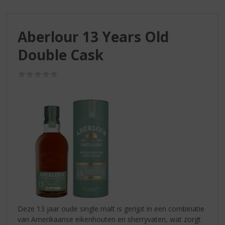
S
p
r
Aberlour 13 Years Old
i
n
Double Cask
g
n
(0,0
a
/
a
5)
r
d
e
n
a
v
i
g
a
t
i
Deze 13 jaar oude single malt is gerijpt in een combinatie
e
van Amerikaanse eikenhouten en sherryvaten, wat zorgt