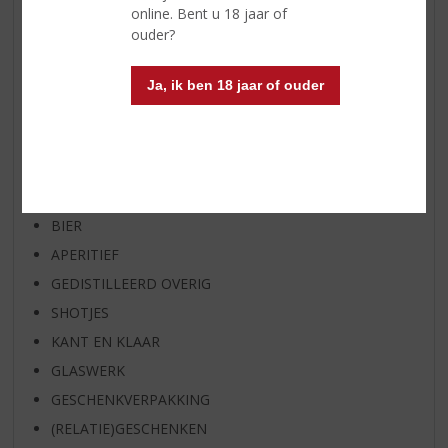
online. Bent u 18 jaar of
SPIRIT VAN DE MAAND
ouder?
EXCLUSIEF TOPSLIJTER
OP=OP
Ja, ik ben 18 jaar of ouder
BIER SPECIALS
HUISSPECIALITEITEN
WIJN
WHISKY
BIER
APERITIEF
GEDISTILLEERD OVERIG
SHOTJES
KANT EN KLAAR
GLASWERK
GESCHENKVERPAKKING
(RELATIE)GESCHENKEN