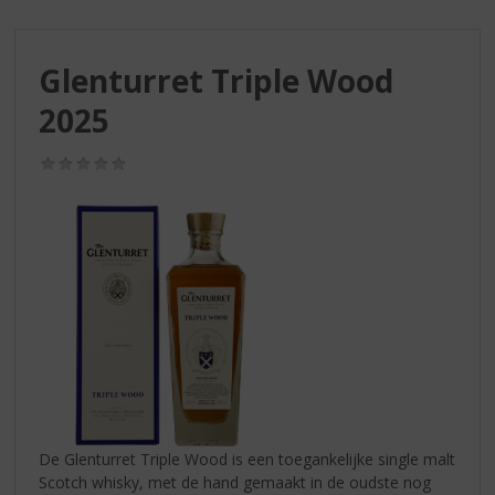
S
p
r
Glenturret Triple Wood
i
n
2025
g
n
(0,0
a
/
a
5)
r
d
e
n
a
v
i
g
a
t
i
De Glenturret Triple Wood is een toegankelijke single malt
e
Scotch whisky, met de hand gemaakt in de oudste nog