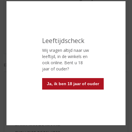
Reviews
Schrijf een review
Leeftijdscheck
Er zijn nog geen reviews geplaatst voor dit product
Wij vragen altijd naar uw
leeftijd, in de winkels en
ook online. Bent u 18
EXCL. BTW
INCL. BTW
jaar of ouder?
AANBIEDINGEN
Ja, ik ben 18 jaar of ouder
WIJN VAN DE MAAND
WHISKY VAN DE MAAND
RUM VAN DE MAAND
BIER VAN DE MAAND
SPIRIT VAN DE MAAND