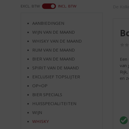
d
WEB
EXCL. BTW
INCL. BTW
De Kolkr
S
p
r
AANBIEDINGEN
i
B
WIJN VAN DE MAAND
n
g
WHISKY VAN DE MAAND
n
RUM VAN DE MAAND
a
a
BIER VAN DE MAAND
Een 
r
van 
SPIRIT VAN DE MAAND
d
Rijk
EXCLUSIEF TOPSLIJTER
e
en z
n
OP=OP
a
BIER SPECIALS
v
i
HUISSPECIALITEITEN
g
WIJN
a
t
WHISKY
i