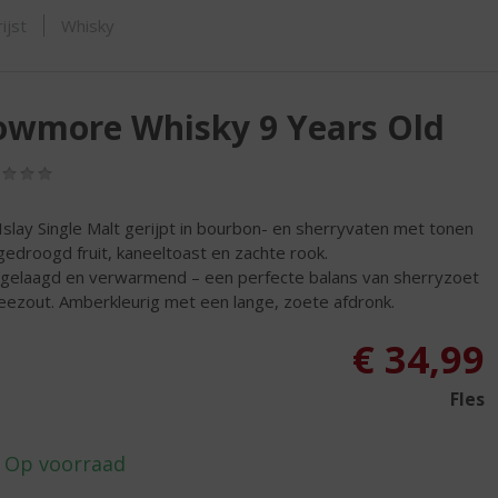
SHOP
ijst
Whisky
owmore Whisky 9 Years Old
(0,0
/
5)
Islay Single Malt gerijpt in bourbon- en sherryvaten met tonen
gedroogd fruit, kaneeltoast en zachte rook.
, gelaagd en verwarmend – een perfecte balans van sherryzoet
eezout. Amberkleurig met een lange, zoete afdronk.
€
34,99
Fles