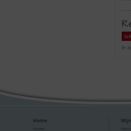
R
Sch
Er z
Home
Mijn
Home
Herro