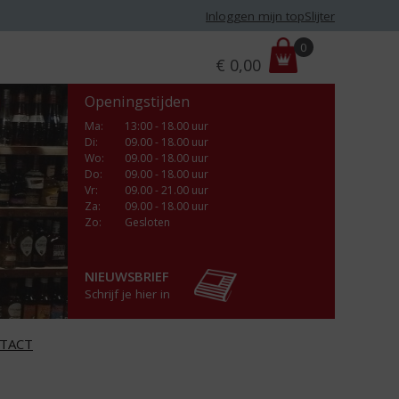
Inloggen mijn topSlijter
P
0
€
0,00
r
i
Openingstijden
j
s
Ma
:
13:00 - 18.00 uur
Di
:
09.00 - 18.00 uur
:
Wo
:
09.00 - 18.00 uur
Do
:
09.00 - 18.00 uur
Vr
:
09.00 - 21.00 uur
Za
:
09.00 - 18.00 uur
Zo:
Gesloten
NIEUWSBRIEF
Schrijf je hier in
TACT