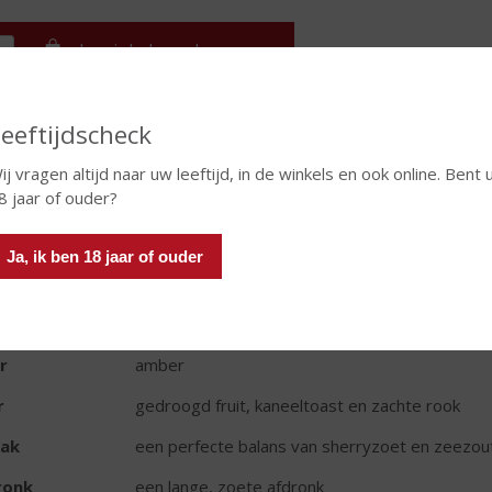
In winkelmand
eeftijdscheck
TIKETINFORMATIE
ij vragen altijd naar uw leeftijd, in de winkels en ook online. Bent 
8 jaar of ouder?
d van Herkomst
Schotland
oud
70 CL
Ja, ik ben 18 jaar of ouder
oholpercentage
40% vol
rt whisky
Single Malt
r
amber
r
gedroogd fruit, kaneeltoast en zachte rook
ak
een perfecte balans van sherryzoet en zeezou
ronk
een lange, zoete afdronk