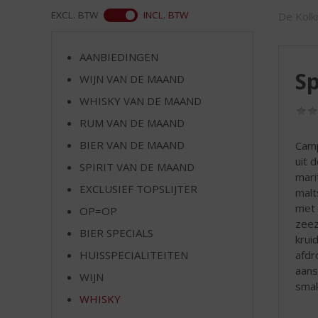
d
WEB
EXCL. BTW
INCL. BTW
De Kolkr
S
p
r
AANBIEDINGEN
i
S
WIJN VAN DE MAAND
n
g
WHISKY VAN DE MAAND
n
RUM VAN DE MAAND
a
a
BIER VAN DE MAAND
Camp
r
uit 
SPIRIT VAN DE MAAND
d
mari
EXCLUSIEF TOPSLIJTER
e
malt
n
met 
OP=OP
a
zeez
BIER SPECIALS
v
krui
i
afdr
HUISSPECIALITEITEN
g
aans
WIJN
a
smak
t
WHISKY
i