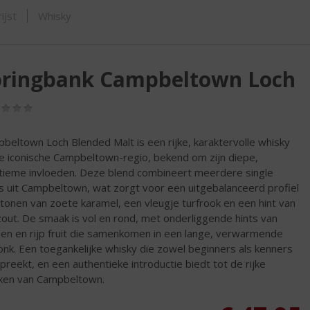
SHOP
ijst
Whisky
pringbank Campbeltown Loch
(0,0
/
5)
beltown Loch Blended Malt is een rijke, karaktervolle whisky
de iconische Campbeltown-regio, bekend om zijn diepe,
tieme invloeden. Deze blend combineert meerdere single
s uit Campbeltown, wat zorgt voor een uitgebalanceerd profiel
tonen van zoete karamel, een vleugje turfrook en een hint van
out. De smaak is vol en rond, met onderliggende hints van
den en rijp fruit die samenkomen in een lange, verwarmende
onk. Een toegankelijke whisky die zowel beginners als kenners
preekt, en een authentieke introductie biedt tot de rijke
en van Campbeltown.