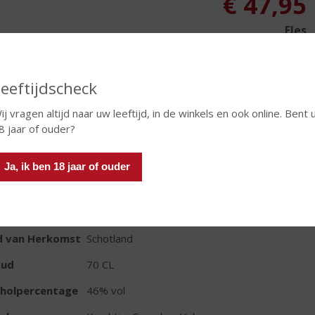
€
47,95
Fles
Huidige voorraad: 3
eeftijdscheck
ij vragen altijd naar uw leeftijd, in de winkels en ook online. Bent 
8 jaar of ouder?
In winkelmand
Ja, ik ben 18 jaar of ouder
TIKETINFORMATIE
d van Herkomst
Schotland
oud
70 CL
oholpercentage
46% vol