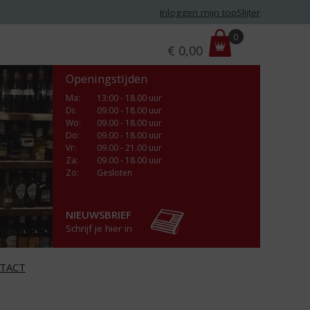
Inloggen mijn topSlijter
P
0
€
0,00
r
i
Openingstijden
j
s
Ma
:
13:00 - 18.00 uur
Di
:
09.00 - 18.00 uur
:
Wo
:
09.00 - 18.00 uur
Do
:
09.00 - 18.00 uur
Vr
:
09.00 - 21.00 uur
Za
:
09.00 - 18.00 uur
Zo:
Gesloten
NIEUWSBRIEF
Schrijf je hier in
TACT