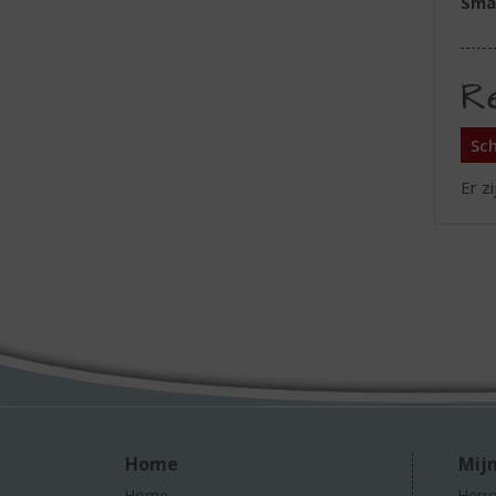
Sma
R
Sch
Er z
Home
Mijn
Home
Herro