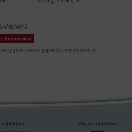
ak
Krachtig, Complex, Vol
eviews
rijf een review
ijn nog geen reviews geplaatst voor dit product
 topSlijter
Wij accepteren...
epingsformulier