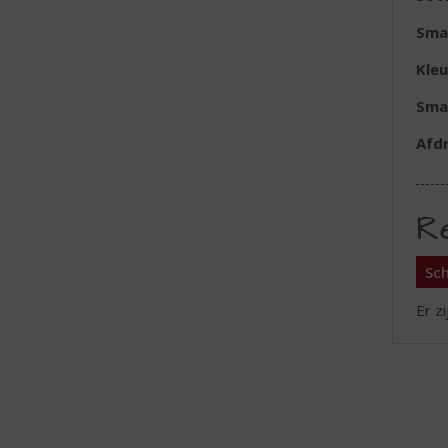
Sma
Kleu
Sma
Afd
R
Sch
Er z