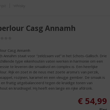
SHOP
ijst
Whisky
berlour Casg Annamh
(0,0
/
5)
lour Casg Annamh
h Annahm staat voor “zeldzaam vat” in het Schots-Gallisch. Drie
chillende type eikenhouten vaten werken in harmonie om een
essie te leveren die smaakvol en complex is. Een heerlijke
lour. Rijk en zoet in de neus met zoete aroma’s van perzik,
asappel, rozijnen, karamel en een vleugje gember. De smaak is
 en fruitig uitgebalanceerd tegen de kruidige tonen van
hout en kruidnagel. Hij heeft een lange en rijke afdronk.
€
54,99
Fles