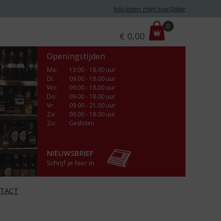
Inloggen mijn topSlijter
P
0
€
0,00
r
i
Openingstijden
j
s
Ma
:
13:00 - 18.00 uur
Di
:
09.00 - 18.00 uur
:
Wo
:
09.00 - 18.00 uur
Do
:
09.00 - 18.00 uur
Vr
:
09.00 - 21.00 uur
Za
:
09.00 - 18.00 uur
Zo:
Gesloten
NIEUWSBRIEF
Schrijf je hier in
TACT