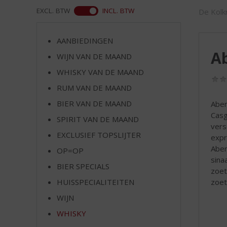
d
WEB
EXCL. BTW
INCL. BTW
De Kolkr
S
p
r
AANBIEDINGEN
i
A
WIJN VAN DE MAAND
n
g
WHISKY VAN DE MAAND
n
RUM VAN DE MAAND
a
a
BIER VAN DE MAAND
Aber
r
Casg
SPIRIT VAN DE MAAND
d
vers
EXCLUSIEF TOPSLIJTER
e
expr
n
Aber
OP=OP
a
sina
BIER SPECIALS
v
zoet
i
zoet
HUISSPECIALITEITEN
g
WIJN
a
t
WHISKY
i