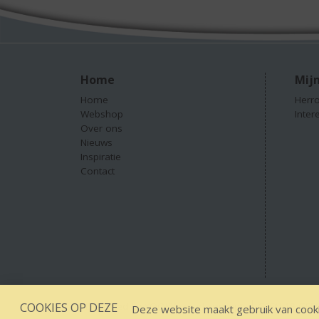
Home
Mijn
Home
Herro
Webshop
Inter
Over ons
Nieuws
Inspiratie
Contact
COOKIES OP DEZE
Designed by YOOKY smart concepts
GEEN 18 GEEN
Deze website maakt gebruik van cooki