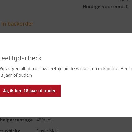
Huidige voorraad: 0
In winkelmand
Leeftijdscheck
ij vragen altijd naar uw leeftijd, in de winkels en ook online. Bent 
TIKETINFORMATIE
8 jaar of ouder?
d van Herkomst
Schotland
Ja, ik ben 18 jaar of ouder
io
Speyside
oud
75 CL
oholpercentage
48% vol
rt whisky
Single Malt