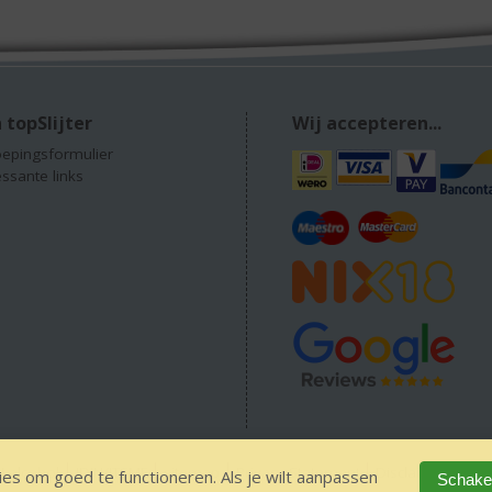
 topSlijter
Wij accepteren...
epingsformulier
essante links
 alcohol
IDIN/ITSME
sitemap
Privacy Statement
Disclaimer
Ver
es om goed te functioneren. Als je wilt aanpassen
Schakel