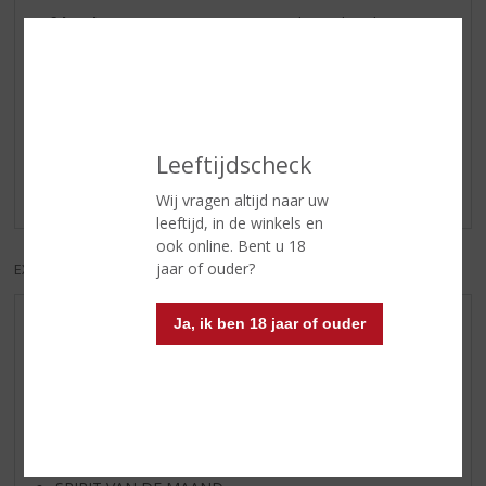
Afdronk
citrus en medium olieachtig
Reviews
Schrijf een review
Leeftijdscheck
Er zijn nog geen reviews geplaatst voor dit product
Wij vragen altijd naar uw
leeftijd, in de winkels en
ook online. Bent u 18
jaar of ouder?
EXCL. BTW
INCL. BTW
Ja, ik ben 18 jaar of ouder
AANBIEDINGEN
WIJN VAN DE MAAND
WHISKY VAN DE MAAND
RUM VAN DE MAAND
BIER VAN DE MAAND