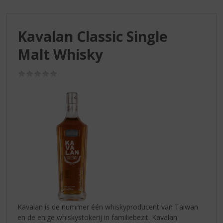
S
p
r
Kavalan Classic Single
i
n
Malt Whisky
g
n
(0,0
a
/
a
5)
r
d
e
n
a
v
i
g
a
t
i
Kavalan is de nummer één whiskyproducent van Taiwan
e
en de enige whiskystokerij in familiebezit. Kavalan