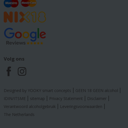
Volg ons
F
I
a
n
Designed by YOOKY smart concepts
GEEN 18 GEEN alcohol
c
s
IDIN/ITSME
sitemap
Privacy Statement
Disclaimer
Verantwoord alcoholgebruik
Leveringsvoorwaarden
e
t
The Netherlands