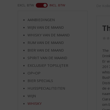
d
WEB
EXCL. BTW
INCL. BTW
De Kolkr
S
p
r
AANBIEDINGEN
i
Th
WIJN VAN DE MAAND
n
g
WHISKY VAN DE MAAND
n
RUM VAN DE MAAND
a
a
BIER VAN DE MAAND
The 
r
Drin
SPIRIT VAN DE MAAND
d
Er w
EXCLUSIEF TOPSLIJTER
e
2017
n
whis
OP=OP
a
Bush
BIER SPECIALS
v
Dist
i
de e
HUISSPECIALITEITEN
g
naam
WIJN
a
Ciar
t
WHISKY
om b
i
Ciuin