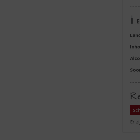
E
Lan
Inh
Alc
Soo
R
Sch
Er z