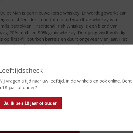
Quiet Man is een nieuwe Ierse whiskey. Er wordt gewerkt aan
eigen distilleerderij, dus tot die tijd wordt de whiskey van
mills betrokken. Traditional Irish Whiskey is een blend van
weg 20% malt- en 80% grain whiskey. De rijping vindt volledig
ts op first-fill bourbon barrels en duurt ongeveer vier jaar. Het
en heel fijne Ierse whisky, romig en zacht met veel fruit en
igheid.
€
31,99
Leeftijdscheck
Fles
Wij vragen altijd naar uw leeftijd, in de winkels en ook online. Bent
Huidige voorraad: 2
u 18 jaar of ouder?
Ja, ik ben 18 jaar of ouder
In winkelmand