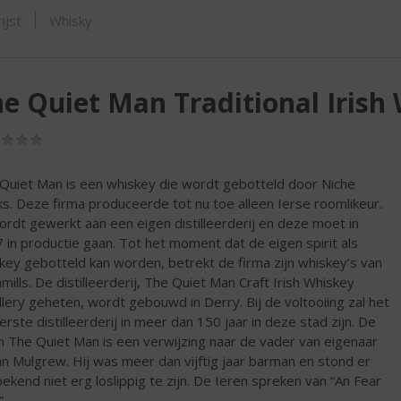
SHOP
ijst
Whisky
e Quiet Man Traditional Irish
(0,0
/
5)
Quiet Man is een whiskey die wordt gebotteld door Niche
ks. Deze firma produceerde tot nu toe alleen Ierse roomlikeur.
ordt gewerkt aan een eigen distilleerderij en deze moet in
 in productie gaan. Tot het moment dat de eigen spirit als
key gebotteld kan worden, betrekt de firma zijn whiskey’s van
mills. De distilleerderij, The Quiet Man Craft Irish Whiskey
illery geheten, wordt gebouwd in Derry. Bij de voltooiing zal het
erste distilleerderij in meer dan 150 jaar in deze stad zijn. De
 The Quiet Man is een verwijzing naar de vader van eigenaar
an Mulgrew. Hij was meer dan vijftig jaar barman en stond er
ekend niet erg loslippig te zijn. De Ieren spreken van “An Fear
”.