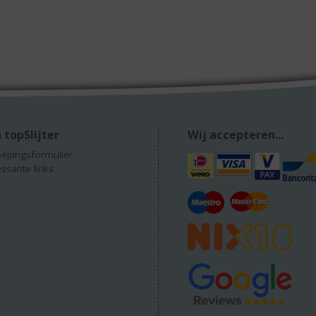
 topSlijter
Wij accepteren...
epingsformulier
essante links