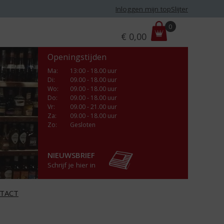
Inloggen mijn topSlijter
P
0
€
0,00
r
i
Openingstijden
j
s
Ma
:
13:00 - 18.00 uur
Di
:
09.00 - 18.00 uur
:
Wo
:
09.00 - 18.00 uur
Do
:
09.00 - 18.00 uur
Vr
:
09.00 - 21.00 uur
Za
:
09.00 - 18.00 uur
Zo:
Gesloten
NIEUWSBRIEF
Schrijf je hier in
TACT