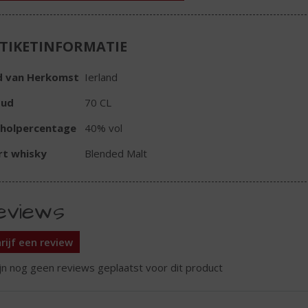
TIKETINFORMATIE
d van Herkomst
Ierland
oud
70 CL
oholpercentage
40% vol
rt whisky
Blended Malt
eviews
rijf een review
ijn nog geen reviews geplaatst voor dit product