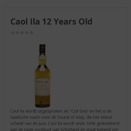
S
p
r
Caol Ila 12 Years Old
i
n
g
(0,0
/
n
5)
a
a
r
d
e
n
a
v
i
g
a
Caol Ila wordt uitgesproken als “Cull Eela” en het is de
t
Gaelische naam voor de Sound of Islay, die het eiland
i
scheidt van de Jura. Caol Ila wordt sinds 1846 gedistilleerd
e
aan de ruige oostkust van Schotland en staat bekend om