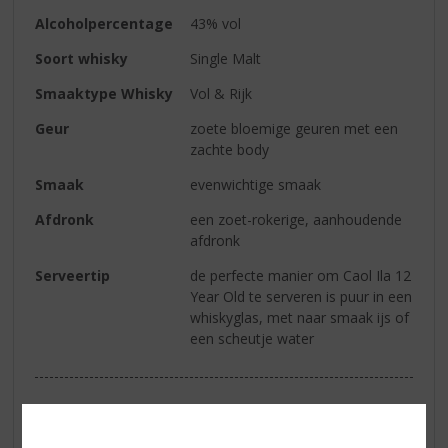
Alcoholpercentage
43% vol
Soort whisky
Single Malt
Smaaktype Whisky
Vol & Rijk
Geur
zoete bloemige geuren met een
zachte body
Smaak
evenwichtige smaak
Afdronk
een zoet-rokerige, aanhoudende
afdronk
Serveertip
de perfecte manier om Caol Ila 12
Year Old te serveren is puur in een
whiskyglas, met naar smaak ijs of
een scheutje water
Reviews