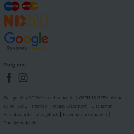
Volg ons
F
I
a
n
Designed by YOOKY smart concepts
GEEN 18 GEEN alcohol
c
s
IDIN/ITSME
sitemap
Privacy Statement
Disclaimer
Verantwoord alcoholgebruik
Leveringsvoorwaarden
e
t
The Netherlands