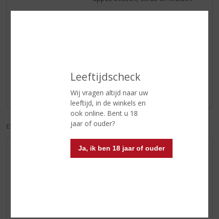
Afdronk
subtiel met een pittige afdronk.
Reviews
Leeftijdscheck
Schrijf een review
Er zijn nog geen reviews geplaatst voor dit product
Wij vragen altijd naar uw
leeftijd, in de winkels en
ook online. Bent u 18
jaar of ouder?
EXCL. BTW
INCL. BTW
Ja, ik ben 18 jaar of ouder
AANBIEDINGEN
WIJN VAN DE MAAND
WHISKY VAN DE MAAND
RUM VAN DE MAAND
BIER VAN DE MAAND