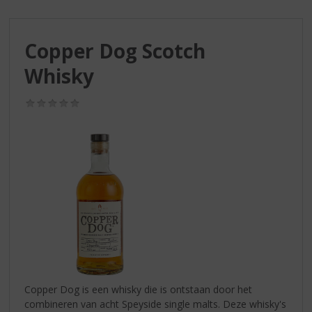
S
p
r
Copper Dog Scotch
i
n
Whisky
g
n
(0,0
a
/
a
5)
r
d
e
n
a
v
i
g
a
t
i
Copper Dog is een whisky die is ontstaan door het
e
combineren van acht Speyside single malts. Deze whisky's