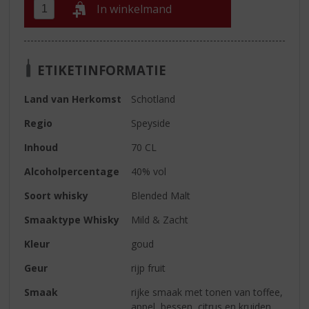
In winkelmand
ETIKETINFORMATIE
Land van Herkomst
Schotland
Regio
Speyside
Inhoud
70 CL
Alcoholpercentage
40% vol
Soort whisky
Blended Malt
Smaaktype Whisky
Mild & Zacht
Kleur
goud
Geur
rijp fruit
Smaak
rijke smaak met tonen van toffee,
appel, bessen, citrus en kruiden