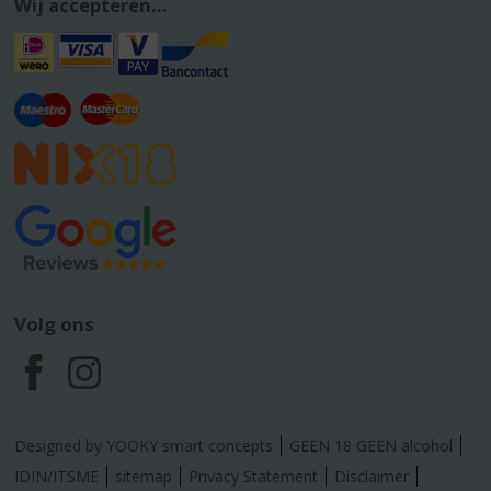
Wij accepteren...
Volg ons
F
I
a
n
Designed by YOOKY smart concepts
GEEN 18 GEEN alcohol
c
s
IDIN/ITSME
sitemap
Privacy Statement
Disclaimer