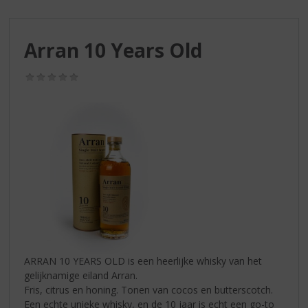
S
p
r
Arran 10 Years Old
i
n
g
(0,0
/
n
5)
a
a
r
d
e
n
a
v
i
g
a
ARRAN 10 YEARS OLD is een heerlijke whisky van het
t
gelijknamige eiland Arran.
i
Fris, citrus en honing. Tonen van cocos en butterscotch.
e
Een echte unieke whisky, en de 10 jaar is echt een go-to