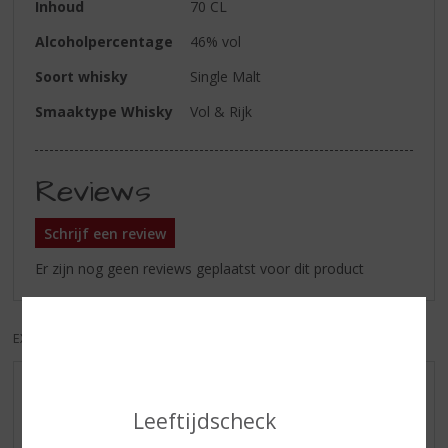
Inhoud
70 CL
Alcoholpercentage
46% vol
Soort whisky
Single Malt
Smaaktype Whisky
Vol & Rijk
Reviews
Schrijf een review
Er zijn nog geen reviews geplaatst voor dit product
EXCL. BTW
INCL. BTW
AANBIEDINGEN
Leeftijdscheck
WIJN VAN DE MAAND