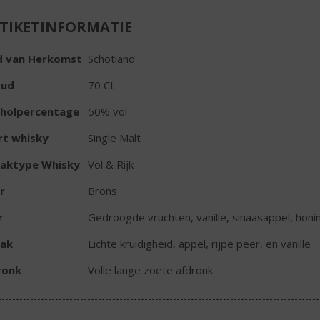
TIKETINFORMATIE
d van Herkomst
Schotland
oud
70 CL
oholpercentage
50% vol
rt whisky
Single Malt
aktype Whisky
Vol & Rijk
r
Brons
r
Gedroogde vruchten, vanille, sinaasappel, honi
ak
Lichte kruidigheid, appel, rijpe peer, en vanille
ronk
Volle lange zoete afdronk