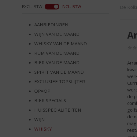
d
WEB
EXCL. BTW
INCL. BTW
De Kolkr
S
p
r
AANBIEDINGEN
i
Ar
WIJN VAN DE MAAND
n
g
WHISKY VAN DE MAAND
n
RUM VAN DE MAAND
a
a
BIER VAN DE MAAND
Arra
r
kwam
SPIRIT VAN DE MAAND
d
werk
EXCLUSIEF TOPSLIJTER
e
Curri
n
werd
OP=OP
a
de p
BIER SPECIALS
v
comb
i
golf
HUISSPECIALITEITEN
g
de n
WIJN
a
mag 
t
WHISKY
rest
i
gebo