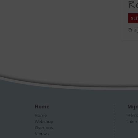
R
Sch
Er z
Home
Mijn
Home
Herro
Webshop
Inter
Over ons
Nieuws