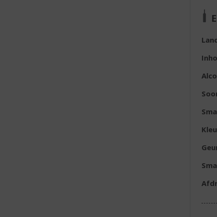
E
Lan
Inh
Alc
Soo
Sma
Kleu
Geu
Sma
Afd