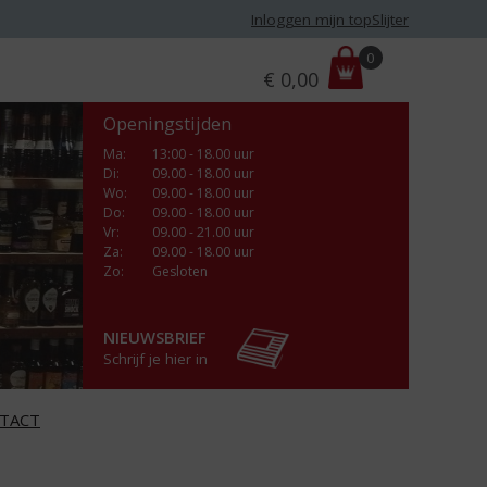
Inloggen mijn topSlijter
P
0
€
0,00
r
i
Openingstijden
j
s
Ma
:
13:00 - 18.00 uur
Di
:
09.00 - 18.00 uur
:
Wo
:
09.00 - 18.00 uur
Do
:
09.00 - 18.00 uur
Vr
:
09.00 - 21.00 uur
Za
:
09.00 - 18.00 uur
Zo:
Gesloten
NIEUWSBRIEF
Schrijf je hier in
TACT