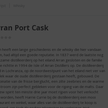
SHOP
ijst
Whisky
ran Port Cask
(0,0
/
5)
n heeft een lange geschiedenis en de whisky die hier vandaan
, had altijd een goede reputatie. In 1837 werd de laatste nog
zame distilleerderij op het eiland Arran gesloten en de familie
e richtte in 1994 de Isle of Arran Distillers op. De distilleerderij
 in Lochranza, op de noordwestpunt van het eiland niet ver van
lek waar de oude distilleerderij gestaan heeft, gebouwd. De
inatie van de frisse berglucht, een zilte zeebries en de warme
stroom zijn perfect gebleken voor de rijping van de malts. Daar
ew spirit ten minste drie jaar moet rijpen voor het verkocht
worden, heeft Harrie Currie bij de distilleerderij een mooi
aurant en winkel, waar alles van de distilleerderij te koop is
uwd, om toch de nodige inkomsten te verkrijgen. Het