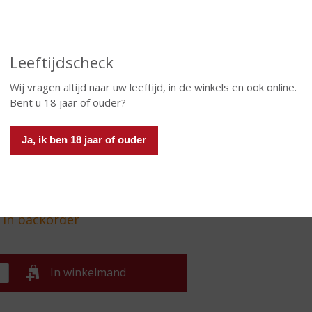
 diepte van fruit (mandarijn) met fudge en honingachtige
n. Smaak: heerlijke aroma’s van fruit en specerijen met tonen
kaneel, gebakken appel, rozijnen en plumpudding. Dan tonen
gerst en een hint van zoete peer. De afdronk is lang, zoetig
Leeftijdscheck
aroma’s van rood fruit en aangenaam mondvullend met de
erken van de Arran gerst-zoetheid. Een zeer populaire cask
Wij vragen altijd naar uw leeftijd, in de winkels en ook online.
h.
Bent u 18 jaar of ouder?
€
55,99
Ja, ik ben 18 jaar of ouder
Fles
Huidige voorraad: 0
In winkelmand