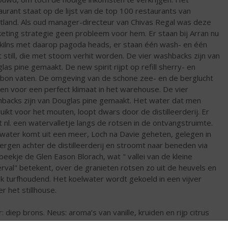
aurant staat op de lijst van de top 100 restaurants van
tland. Als oud manager-directeur van Chivas Regal was deze
eting strategie geen probleem voor hem. Er staan bij Arran nu
 kilns met daarop pagoda heads, er staan één wash- en één
it still, die met stoom verhit worden. De vier washbacks zijn van
las pine gemaakt. De new spirit rijpt op refill sherry- en
bon vaten. De omgeving van de schone zee- en de berglucht
en voor een perfect klimaat in het warehouse. De vier
backs zijn van Douglas pine gemaakt. Het water dat men
uikt voor het mouten, loopt dwars door de distilleerderij. Er
t nl. een watervalletje langs de rotsen in de ontvangstruimte.
water komt uit een meer, Loch na Davie geheten, gelegen in
ergen achter de distilleerderij en stroomt naar beneden via
beekje de Glen Eason Blorach, wat " vallei van de kleine
rval" betekent, over de granieten rotsen zo uit de heuvels en
ok turfhoudend. Het koelwater wordt gekoeld in een vijver
r het stillhouse.
r: diep brons. Neus: aroma’s van vanille, kruiden en rijp citrus
t met tonen van gedroogde vruchten en noten. Met wat water