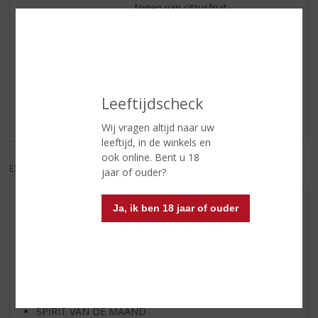
tonen van citrusfruit.
Reviews
Schrijf een review
Leeftijdscheck
Er zijn nog geen reviews geplaatst voor dit product
Wij vragen altijd naar uw
leeftijd, in de winkels en
ook online. Bent u 18
EXCL. BTW
INCL. BTW
jaar of ouder?
AANBIEDINGEN
Ja, ik ben 18 jaar of ouder
WIJN VAN DE MAAND
WHISKY VAN DE MAAND
RUM VAN DE MAAND
BIER VAN DE MAAND
SPIRIT VAN DE MAAND