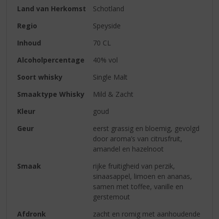
Land van Herkomst
Schotland
Regio
Speyside
Inhoud
70 CL
Alcoholpercentage
40% vol
Soort whisky
Single Malt
Smaaktype Whisky
Mild & Zacht
Kleur
goud
Geur
eerst grassig en bloemig, gevolgd
door aroma’s van citrusfruit,
amandel en hazelnoot
Smaak
rijke fruitigheid van perzik,
sinaasappel, limoen en ananas,
samen met toffee, vanille en
gerstemout
Afdronk
zacht en romig met aanhoudende