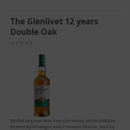
S
p
r
The Glenlivet 12 years
i
n
Double Oak
g
n
(0,0
a
/
a
5)
r
d
e
n
a
v
i
g
a
t
i
Een tijd lang was deze iconische whisky niet beschikbaar
e
en werd hij vervangen door Founder’s Reserve. Nu is hij