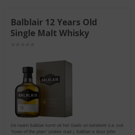
S
p
r
Balblair 12 Years Old
i
n
Single Malt Whisky
g
n
(0,0
a
/
a
5)
r
d
e
n
a
v
i
g
a
t
i
De naam Balblair komt uit het Gaelic en betekent o.a. ook
e
"town of the plain" (vlakke stad ). Balblair is door John