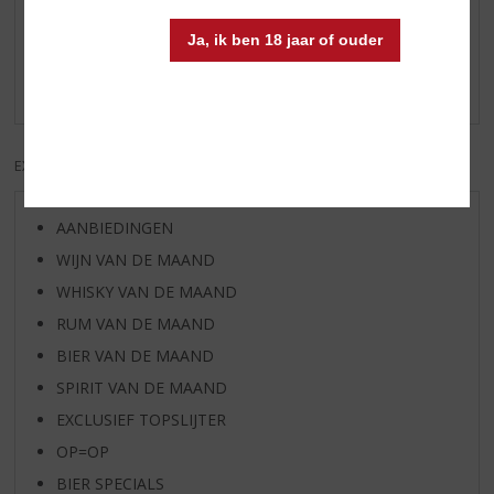
Reviews
Ja, ik ben 18 jaar of ouder
Schrijf een review
Er zijn nog geen reviews geplaatst voor dit product
EXCL. BTW
INCL. BTW
AANBIEDINGEN
WIJN VAN DE MAAND
WHISKY VAN DE MAAND
RUM VAN DE MAAND
BIER VAN DE MAAND
SPIRIT VAN DE MAAND
EXCLUSIEF TOPSLIJTER
OP=OP
BIER SPECIALS