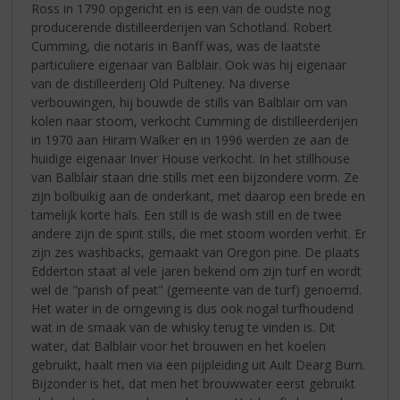
Ross in 1790 opgericht en is een van de oudste nog
producerende distilleerderijen van Schotland. Robert
Cumming, die notaris in Banff was, was de laatste
particuliere eigenaar van Balblair. Ook was hij eigenaar
van de distilleerderij Old Pulteney. Na diverse
verbouwingen, hij bouwde de stills van Balblair om van
kolen naar stoom, verkocht Cumming de distilleerderijen
in 1970 aan Hiram Walker en in 1996 werden ze aan de
huidige eigenaar Inver House verkocht. In het stillhouse
van Balblair staan drie stills met een bijzondere vorm. Ze
zijn bolbuikig aan de onderkant, met daarop een brede en
tamelijk korte hals. Een still is de wash still en de twee
andere zijn de spirit stills, die met stoom worden verhit. Er
zijn zes washbacks, gemaakt van Oregon pine. De plaats
Edderton staat al vele jaren bekend om zijn turf en wordt
wel de "parish of peat" (gemeente van de turf) genoemd.
Het water in de omgeving is dus ook nogal turfhoudend
wat in de smaak van de whisky terug te vinden is. Dit
water, dat Balblair voor het brouwen en het koelen
gebruikt, haalt men via een pijpleiding uit Ault Dearg Burn.
Bijzonder is het, dat men het brouwwater eerst gebruikt