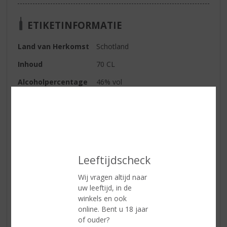
ETIKETINFORMATIE
Land van Herkomst
Schotland
Inhoud
70 CL
Alcoholpercentage
46% vol
Soort whisky
Single Malt
Smaaktype Whisky
Mild & Zacht
Kleur
goud
Geur
Verse appel, vanille en eikenhout
Leeftijdscheck
Smaak
Graan, honing en vanille
Wij vragen altijd naar
uw leeftijd, in de
Afdronk
Lichte frisse afdronk
winkels en ook
online. Bent u 18 jaar
of ouder?