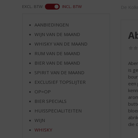
d
WEB
EXCL. BTW
INCL. BTW
De Kolkr
S
p
r
AANBIEDINGEN
i
Ab
WIJN VAN DE MAAND
n
g
WHISKY VAN DE MAAND
n
RUM VAN DE MAAND
a
a
BIER VAN DE MAAND
Aber
r
is g
SPIRIT VAN DE MAAND
d
bour
EXCLUSIEF TOPSLIJTER
e
een 
n
kenn
OP=OP
a
arom
BIER SPECIALS
v
butt
i
bloe
HUISSPECIALITEITEN
g
abri
WIJN
a
die 
t
WHISKY
i