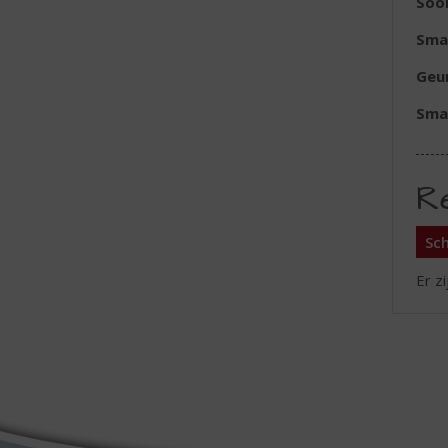
Soo
Sma
Geu
Sma
R
Sch
Er z