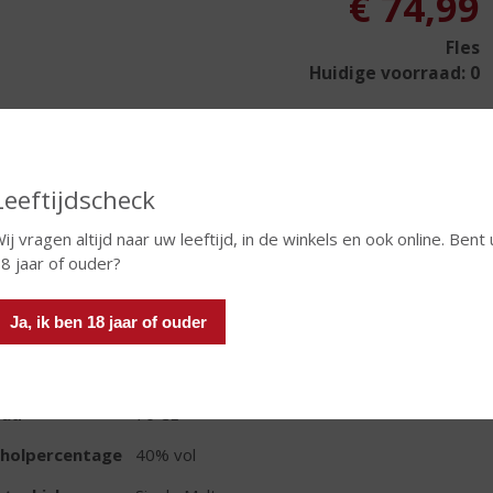
€
74,99
Fles
Huidige voorraad: 0
Leeftijdscheck
In winkelmand
ij vragen altijd naar uw leeftijd, in de winkels en ook online. Bent 
8 jaar of ouder?
TIKETINFORMATIE
Ja, ik ben 18 jaar of ouder
d van Herkomst
Schotland
oud
70 CL
oholpercentage
40% vol