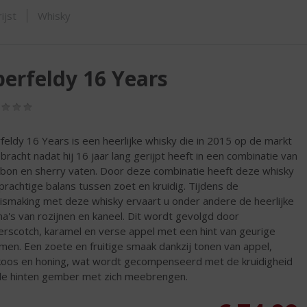
SHOP
ijst
Whisky
erfeldy 16 Years
(0,0
/
5)
feldy 16 Years is een heerlijke whisky die in 2015 op de markt
ebracht nadat hij 16 jaar lang gerijpt heeft in een combinatie van
bon en sherry vaten. Door deze combinatie heeft deze whisky
prachtige balans tussen zoet en kruidig. Tijdens de
ismaking met deze whisky ervaart u onder andere de heerlijke
a's van rozijnen en kaneel. Dit wordt gevolgd door
erscotch, karamel en verse appel met een hint van geurige
men. Een zoete en fruitige smaak dankzij tonen van appel,
koos en honing, wat wordt gecompenseerd met de kruidigheid
de hinten gember met zich meebrengen.