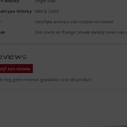
rt whisky
Single Malt
aktype Whisky
Mild & Zacht
r
Heerlijke aroma's van rozijnen en kaneel
ak
Een zoete en fruitige smaak dankzij tonen van 
eviews
rijf een review
ijn nog geen reviews geplaatst voor dit product