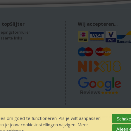
 topSlijter
Wij accepteren...
epingsformulier
essante links
 alcohol
IDIN/ITSME
sitemap
Privacy Statement
Disclaimer
Ver
es om goed te functioneren. Als je wilt aanpassen
Schakel
 je jouw cookie-instellingen wijzigen. Meer
The Netherlands
Alleen 