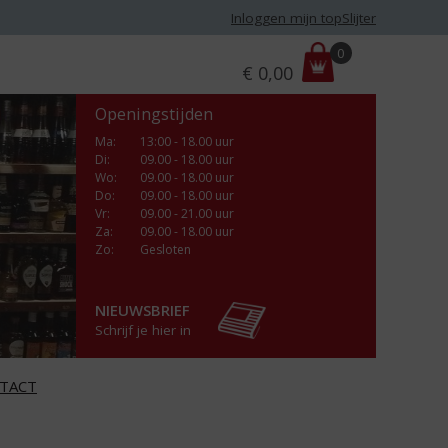
Inloggen mijn topSlijter
P
0
€
0,00
r
i
Openingstijden
j
s
Ma
:
13:00 - 18.00 uur
Di
:
09.00 - 18.00 uur
:
Wo
:
09.00 - 18.00 uur
Do
:
09.00 - 18.00 uur
Vr
:
09.00 - 21.00 uur
Za
:
09.00 - 18.00 uur
Zo:
Gesloten
NIEUWSBRIEF
Schrijf je hier in
TACT