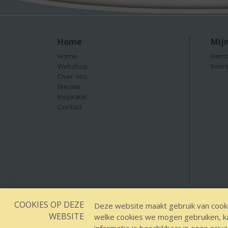
Home
Mijn
Home
Herro
Webshop
Inter
Over ons
Nieuws
Inspiratie
Contact
COOKIES OP DEZE
Designed by YOOKY smart concepts
GEEN 18 GEEN
Deze website maakt gebruik van cooki
WEBSITE
welke cookies we mogen gebruiken, kan